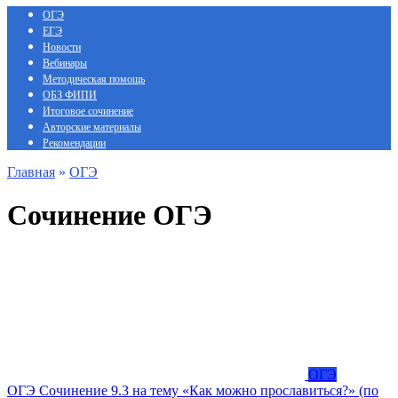
ОГЭ
ЕГЭ
Новости
Вебинары
Методическая помощь
ОБЗ ФИПИ
Итоговое сочинение
Авторские материалы
Рекомендации
Главная
»
ОГЭ
Сочинение ОГЭ
ОГЭ
ОГЭ Сочинение 9.3 на тему «Как можно прославиться?» (по