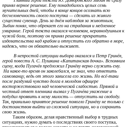
Главный герой текста Ю. Домбровского Зыбин не сразу
принял верное решение. Ему понадобилось целых семь
мучительных дней, чтобы в конце концов осознать всю
бесчеловечность своего поступка — сделать из живого
существа сувенир. День за днём наблюдая за животным,
Зыбин понял, что обрекает его на страдания и медленное
умирание. Герой текста оказался человеком, неравнодушным к
чужой боли, поэтому он принял решение прекратить
издевательства над крабом и отпустить его обратно в море,
надеясь, что он обязательно выживет.
В непростой ситуации выбора оказался и Петр Гринёв,
герой повести А. С. Пушкина «Капитанская дочка». Вспомним
сцену, когда Пугачёв предложил Гринёву верно служить ему.
На какое-то время он заколебался, не знал, что ответить
самозванцу, ведь от этого зависела его жизнь. Но всё-таки
после раздумий чувство долга в молодом офицере
восторжествовало над человеческой слабостью. Прямой и
честный ответ пленника вызвал у Пугачёва уважение и
побудил проявить к нему милость — отпустить на свободу.
Так, правильно принятое решение помогло Гринёву не только с
достоинством выйти из сложной ситуации, но и сохранить
свою жизнь.
Таким образом, делая нравственный выбор в трудных
ситуациях, нужно думать о последствиях своего поступка,