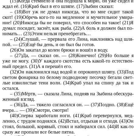
(15)Когда стем­не­ло и она по­до­шла к морю, он уже сидел и
ждал её. (16)Краб был в его шляпе. (17)3ыбин ска­зал:
– (18)Вот уж не думал ни­ко­гда, что во мне сидит такой
скот! (19)Об­речь кого-то на мед­лен­ное и му­чи­тель­ное уми­ра­
ние! (20)Ни­ко­гда бы не по­ве­рил, что спо­со­бен на такое! (21)Я
думал: по­си­дит, заснёт, как рыба. (22)А боль я дол­жен был по­
ни­мать… (23)Этим нель­зя пре­не­бре­гать…
– (24)Слу­шай, — пре­рва­ла его Лина, на­кло­ня­ясь над шля­
пой. — (25)Ещё бы день, и он был бы готов.
(26)Он за­ка­тал до колен брюки и вошёл в воду.
– (27)Да, — ска­зал он. — (28)Ко­неч­но! (29)Но боль­ше я
уже не могу. (30)У каж­до­го скот­ства есть какой-то есте­ствен­
ный пре­дел. (31)А я перешёл его.
(32)Он на­кло­нил­ся над водой и опро­ки­нул шляпу. (33)Под
све­том фо­на­ри­ка по бе­ло­му под­вод­но­му пе­соч­ку бе­га­ли свет­
лые из­ви­ли­стые тени волн. (34)Краб упал на спину да так и
остал­ся.
– (35)Мёртв, — ска­за­ла Лина, под­няв на Зы­би­на обес­ку­ра­
жен­ный взгляд.
– (36)Да, — тя­же­ло со­гла­сил­ся он. — (37)Позд­но. (38)Ещё
вчера… — (39)Смот­ри, смот­ри!
(40)Спер­ва за­ра­бо­та­ли ноги. (41)Краб пе­ре­вер­нул­ся, мед­
лен­но, с тру­дом под­нял­ся. (42)Встал, от­ды­хая и от­хо­дя. (43)Он
стоял, боль­шой, ко­ря­вый, стоял и на­би­рал­ся сил. (44)И как-то
сразу же про­па­ли все белые пятна.