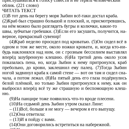
прислушиваться к голосу совести и не терять человеческий
облик. (221 слово)
ЧИТАТЬ ТЕКСТ
(1)В тот день на бе­ре­гу моря Зыбин всё-таки до­стал краба.
(2)Краб был страш­но боль­шой и плос­кий, и, при­смот­рев­шись,
на нём можно было раз­гля­деть бугры и ко­люч­ки, какие-то
швы, зуб­ча­тые гре­беш­ки. (3)Если его за­су­шить, по­лу­чит­ся, на­
вер­ное, пре­крас­ный су­ве­нир!
(4)Краб не­де­лю про­си­дел под кро­ва­тью. (5)Он сидел всё в
одном и том же месте, около ножки кро­ва­ти, и, когда кто-ни­
будь на­кло­нял­ся над ним, он с гроз­ным бес­си­ли­ем вы­став­лял
вперёд за­зуб­рен­ную клеш­ню. (6)На тре­тий день около усов
по­ка­за­лась пена, но, когда Зыбин к нему при­тро­нул­ся, краб
пре­боль­но, до крови, за­клеш­нил ему палец. (7)Тогда Зыбин
ногой за­дви­нул краба к самой стене — вот он там и сидел сна­
ча­ла, а потом лежал. (8)На пятый день его глаза подёрну­лись
белой плёнкой, но толь­ко Зыбин при­тро­нул­ся к нему, как он
вы­бро­сил вперёд всё ту же страш­ную и бес­по­мощ­ную клеш­
ню.
(9)На пан­ци­ре тоже по­яви­лось что-то вроде пле­се­ни.
(10)На седь­мой день Зыбин утром ска­зал Лине:
– (11)Всё, боль­ше я не могу — ве­че­ром я его вы­пу­щу.
(12)Она от­ве­ти­ла:
– (13)И я пойду с вами.
(14)Они до­го­во­ри­лись встре­тить­ся на на­бе­реж­ной.