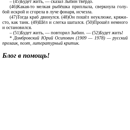
– (45)Будет жить, — ска­зал Зыбин твёрдо.
(46)Какая-то мел­кая рыбёшка при­плы­ла, сверк­ну­ла го­лу­
бой ис­крой и сго­ре­ла в луче фо­на­ря, ис­чез­ла.
(47)Тогда краб дви­нул­ся. (48)Он пошёл не­ук­лю­же, кря­жи­
сто, как танк. (49)Шёл и слег­ка ша­тал­ся. (50)Прошёл не­мно­го
и оста­но­вил­ся.
– (51)Будет жить, — по­вто­рил Зыбин. — (52)Будет жить!
*
Дом­бров­ский Юрий Оси­по­вич (1909 — 1978) — рус­ский
про­за­ик, поэт, ли­те­ра­тур­ный кри­тик.
Блог в помощь!