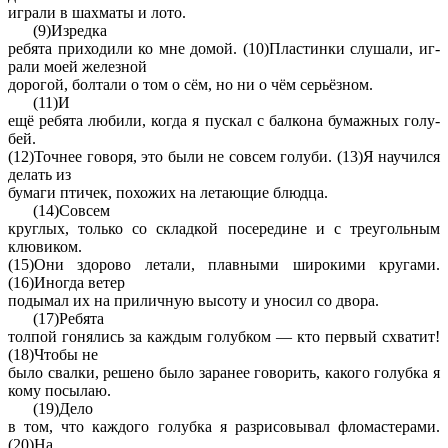
иг­ра­ли в шах­ма­ты и лото.
(9)Из­ред­ка
ре­бя­та при­хо­ди­ли ко мне домой. (10)Пла­стин­ки слу­ша­ли, иг­
ра­ли моей же­лез­ной
до­ро­гой, бол­та­ли о том о сём, но ни о чём серьёзном.
(11)И
ещё ре­бя­та лю­би­ли, когда я пус­кал с бал­ко­на бу­маж­ных го­лу­
бей.
(12)Точ­нее го­во­ря, это были не со­всем го­лу­би. (13)Я на­учил­ся
де­лать из
бу­ма­ги пти­чек, по­хо­жих на ле­та­ю­щие блюд­ца.
(14)Со­всем
круг­лых, толь­ко со склад­кой по­се­ре­ди­не и с тре­уголь­ным
клю­ви­ком.
(15)Они здо­ро­во ле­та­ли, плав­ны­ми ши­ро­ки­ми кру­га­ми.
(16)Ино­гда ветер
поды­мал их на при­лич­ную вы­со­ту и уно­сил со двора.
(17)Ре­бя­та
тол­пой го­ня­лись за каж­дым го­луб­ком — кто пер­вый схва­тит!
(18)Чтобы не
было свал­ки, ре­ше­но было за­ра­нее го­во­рить, ка­ко­го го­луб­ка я
кому по­сы­лаю.
(19)Дело
в том, что каж­до­го го­луб­ка я раз­ри­со­вы­вал фло­ма­сте­ра­ми.
(20)На