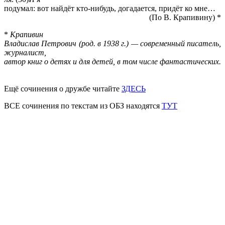
по­ду­мал: вот найдёт кто-ни­будь, до­га­да­ет­ся, придёт ко мне…
(По В. Кра­пи­ви­ну) *
*
Кра­пи­вин
Вла­ди­слав Пет­ро­вич (род. в 1938 г.) — со­вре­мен­ный пи­са­тель,
жур­на­лист,
автор книг о детях и для детей, в том числе фан­та­сти­че­ских.
Ещё сочинения о дружбе читайте
ЗДЕСЬ
ВСЕ сочинения по текстам из ОБЗ находятся
ТУТ