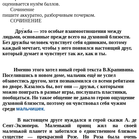
оце­ни­ва­ет­ся нулём бал­лов.
Со­чи­не­ние
пи­ши­те ак­ку­рат­но, раз­бор­чи­вым по­чер­ком.
СОЧИНЕНИЕ
Дру́жба — это особые взаимоотношения между
людьми, основанные прежде всего на духовной близости.
Без дружбы человек чувствует себя одиноким, поэтому
каждый мечтает, чтобы у него появился настоящий друг,
который думает и чувствует так же, как и ты.
Именно этого хотел юный герой текста В.Крапивина.
Поселившись в новом доме, мальчик ещё не успел
обзавестись другом, хотя познакомился со всеми ребятами
во дворе. Казалось бы, вот они — друзья, с которыми
можно поиграть в разные игры, послушать пластинки,
пообщаться. Но такое общение не давало герою ощущение
духовной близости, поэтому он чувствовал себя чужим
среди
мальчишек.
В настоящем друге нуждался и герой сказки А. де
Сент-Экзюпери. Маленький принц жил на своей
маленькой планете и заботился о единственном близком
существе — прекрасной Розе. Но Роза была очень