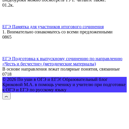
0
1.2к.
ЕГЭ Памятка для участников итогового сочинения
1. Внимательно ознакомьтесь со всеми предложенными
0
865
ЕГЭ Подготовка к выпускному сочинению по направлению
«Честь и бесчестие» (методические материалы)
В основе направления лежат полярные понятия, связанные
0
718
© 2026 По уши в ОГЭ и ЕГЭ! Образовательный блог
Крюковой М.А. в помощь ученику и учителю при подготовке
к ОГЭ и ЕГЭ по русскому языку