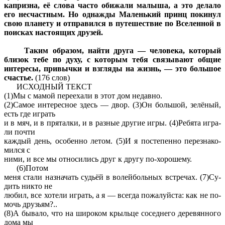
капризна, её слова часто обижали малыша, а это делало
его несчастным. Но однажды Маленький принц покинул
свою планету и отправился в путешествие по Вселенной в
поисках настоящих друзей.
Таким образом, найти друга — человека, который
близок тебе по духу, с которым тебя связывают общие
интересы, привычки и взгляды на жизнь, — это большое
счастье.
(176 слов)
ИСХОДНЫЙ ТЕКСТ
(1)Мы с мамой пе­ре­еха­ли в этот дом не­дав­но.
(2)Самое ин­те­рес­ное здесь — двор. (3)Он боль­шой, зелёный,
есть где иг­рать
и в мяч, и в пря­тал­ки, и в раз­ные дру­гие игры. (4)Ре­бя­та иг­ра­
ли почти
каж­дый день, осо­бен­но летом. (5)И я по­сте­пен­но пе­ре­зна­ко­
мил­ся с
ними, и все мы от­но­си­лись друг к другу по-хо­ро­ше­му.
(6)Потом
меня стали на­зна­чать судьёй в во­лей­боль­ных встре­чах. (7)Су­
дить никто не
любил, все хо­те­ли иг­рать, а я — все­гда по­жа­луй­ста: как не по­
мочь дру­зьям?..
(8)А бы­ва­ло, что на ши­ро­ком крыль­це со­сед­не­го де­ре­вян­но­го
дома мы