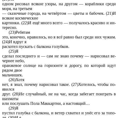
одном ри­со­вал вся­кие узоры, на дру­гом — ко­раб­ли­ки среди
моря, на тре­тьем
— ска­зоч­ные го­ро­да, на четвёртом — цветы и ба­бо­чек. (21)И
вся­кие кос­ми­че­ские
кар­тин­ки. (22)И ещё много всего — по­лу­ча­лось кра­си­во и ин­
те­рес­но.
(23)Ре­бя­там
это, ко­неч­но, нра­ви­лось, но я всё равно был среди них чужим.
(24)И вдруг я
рас­хо­тел пус­кать с бал­ко­на го­луб­ков.
(25)Я
сде­лал по­след­не­го и — сам не знаю по­че­му — на­ри­со­вал ве­
чер­нее небо,
оран­же­вое солн­це на го­ри­зон­те и до­ро­гу, по ко­то­рой идут
рядом двое
маль­чи­шек.
(26)Хотя
нет, я знал, по­че­му на­ри­со­вал такое. (27)Хо­те­лось, чтобы по­
явил­ся
друг. (28)Не слу­чай­ный, не на час, когда за­бе­га­ет по­иг­рать в
шах­ма­ты
или по­слу­шать Пола Мак­карт­ни, а на­сто­я­щий…
(29)Я
пу­стил го­луб­ка с бал­ко­на, и ветер схва­тил и унёс его за то­по­
ля. (30)И я