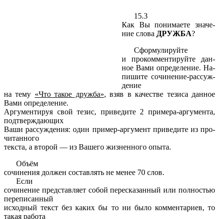
15.3
Как Вы по­ни­ма­е­те зна­че­
ние слова
ДРУЖ­БА
?
Сфор­му­ли­руй­те
и про­ком­мен­ти­руй­те дан­
ное Вами опре­де­ле­ние. На­
пи­ши­те со­чи­не­ние-рас­суж­
де­ние
на тему
«Что такое друж­ба»
, взяв в ка­че­стве те­зи­са дан­ное
Вами опре­де­ле­ние.
Ар­гу­мен­ти­руя свой тезис, при­ве­ди­те 2 при­ме­ра-ар­гу­мен­та,
под­твер­жда­ю­щих
Ваши рас­суж­де­ния: один при­мер-ар­гу­мент при­ве­ди­те из про­
чи­тан­но­го
тек­ста, а вто­рой — из Ва­ше­го жиз­нен­но­го опыта.
Объём
со­чи­не­ния дол­жен со­став­лять не менее 70 слов.
Если
со­чи­не­ние пред­став­ля­ет собой пе­ре­ска­зан­ный или пол­но­стью
пе­ре­пи­сан­ный
ис­ход­ный текст без каких бы то ни было ком­мен­та­ри­ев, то
такая ра­бо­та