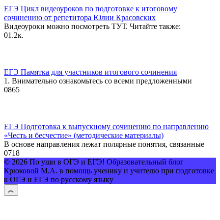
ЕГЭ Цикл видеоуроков по подготовке к итоговому
сочинению от репетитора Юлии Красовских
Видеоуроки можно посмотреть ТУТ. Читайте также:
0
1.2к.
ЕГЭ Памятка для участников итогового сочинения
1. Внимательно ознакомьтесь со всеми предложенными
0
865
ЕГЭ Подготовка к выпускному сочинению по направлению
«Честь и бесчестие» (методические материалы)
В основе направления лежат полярные понятия, связанные
0
718
© 2026 По уши в ОГЭ и ЕГЭ! Образовательный блог
Крюковой М.А. в помощь ученику и учителю при подготовке
к ОГЭ и ЕГЭ по русскому языку