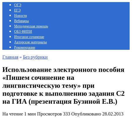
ОГЭ
ЕГЭ
Новости
Вебинары
Методическая помощь
ОБЗ ФИПИ
Итоговое сочинение
Авторские материалы
Рекомендации
Главная
»
Без рубрики
Использование электронного пособия
«Пишем сочинение на
лингвистическую тему» при
подготовке к выполнению задания С2
на ГИА (презентация Бузиной Е.В.)
На чтение
1 мин
Просмотров
333
Опубликовано
28.02.2013