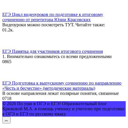
ЕГЭ Цикл видеоуроков по подготовке к итоговому
сочинению от репетитора Юлии Красовских
Видеоуроки можно посмотреть ТУТ. Читайте также:
0
1.2к.
ЕГЭ Памятка для участников итогового сочинения
1. Внимательно ознакомьтесь со всеми предложенными
0
865
ЕГЭ Подготовка к выпускному сочинению по направлению
«Честь и бесчестие» (методические материалы)
В основе направления лежат полярные понятия, связанные
0
718
© 2026 По уши в ОГЭ и ЕГЭ! Образовательный блог
Крюковой М.А. в помощь ученику и учителю при подготовке
к ОГЭ и ЕГЭ по русскому языку