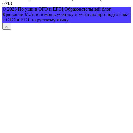
0
718
© 2026 По уши в ОГЭ и ЕГЭ! Образовательный блог
Крюковой М.А. в помощь ученику и учителю при подготовке
к ОГЭ и ЕГЭ по русскому языку