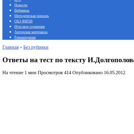
Новости
Вебинары
Методическая помощь
ОБЗ ФИПИ
Итоговое сочинение
Авторские материалы
Рекомендации
Главная
»
Без рубрики
Ответы на тест по тексту И.Долгополов
На чтение
1 мин
Просмотров
414
Опубликовано
16.05.2012