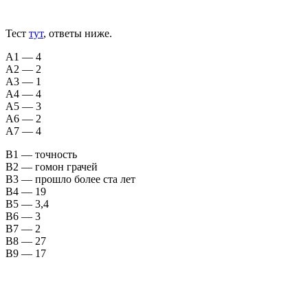
Тест
тут
, ответы ниже.
А1 — 4
А2 — 2
А3 — 1
А4 — 4
А5 — 3
А6 — 2
А7 — 4
В1 — точность
В2 — гомон грачей
В3 — прошло более ста лет
В4 — 19
В5 — 3,4
В6 — 3
В7 — 2
В8 — 27
В9 — 17