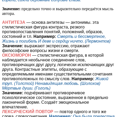
Значение:
предельно точно и выразительно передаётся мысль
автора.
АНТИТЕЗА
— основа антитезы — антонимы. эта
стилистическая фигура контраста, резкого
противопоставления понятий, положений, образов,
состояний и т.п.
Например:
Смерть и бессмертное,
Жизнь и погибель И деве и сердцу ничто. (Лермонтов)
Значение:
выражают экспрессию, отражают
философские вопросы жизни и смерти.
ОКСЮМОРОН
— стилистическая фигура, в которой
наблюдается необычное соединение слов,
противоречащих друг другу, логически исключающих друг
друга. Контрастные эпитеты, образующие с
определяемыми именами существительными сочетания
противоположных по смыслу слов.
Например:
Живой
труп. (Толстой) Ненавидящая любовь. (Шолохов)
Мёртвые души. (Гоголь)
Значение:
подчёркивают противоречивое
психологическое состояние, выраженное в предельно
лаконичной форме. Создаёт эмоциональное
впечатление.
ЛЕКСИЧЕСКИЙ ПОВТОР
— повтор одного и того же
слова, словосочетания.
Например:
Она была прелестна