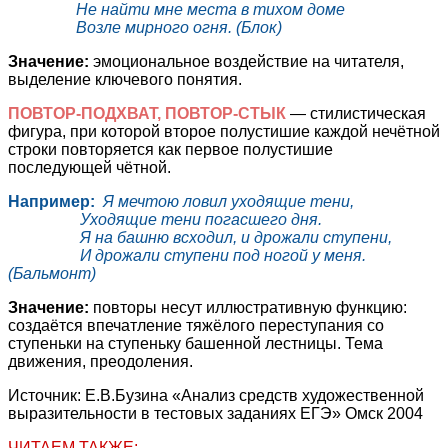
Не найти мне места в тихом доме
Возле мирного огня. (Блок)
Значение:
эмоциональное воздействие на читателя,
выделение ключевого понятия.
ПОВТОР-ПОДХВАТ, ПОВТОР-СТЫК
— стилистическая
фигура, при которой второе полустишие каждой нечётной
строки повторяется как первое полустишие
последующей чётной.
Например:
Я мечтою ловил уходящие тени,
Уходящие тени погасшего дня.
Я на башню всходил, и дрожали ступени,
И дрожали ступени под ногой у меня.
(Бальмонт)
Значение:
повторы несут иллюстративную функцию:
создаётся впечатление тяжёлого переступания со
ступеньки на ступеньку башенной лестницы. Тема
движения, преодоления.
Источник: Е.В.Бузина «Анализ средств художественной
выразительности в тестовых заданиях ЕГЭ» Омск 2004
ЧИТАЕМ ТАКЖЕ: