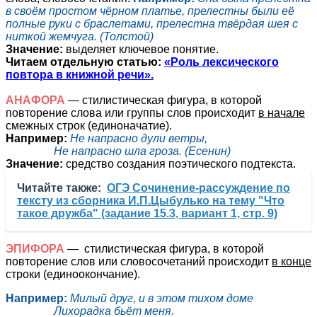
в своём простом чёрном платье, прелестны были её
полные руки с браслетами, прелестна твёрдая шея с
ниткой жемчуга. (Толстой)
Значение:
выделяет ключевое понятие.
Читаем отдельную статью:
«Роль лексического
повтора в книжной речи».
АНАФОРА
— стилистическая фигура, в которой
повторение слова или группы слов происходит
в начале
смежных строк (единоначатие).
Например:
Не напрасно дули ветры,
Не напрасно шла гроза. (Есенин)
Значение:
средство создания поэтического подтекста.
Читайте также:
ОГЭ Сочинение-рассуждение по
тексту из сборника И.П.Цыбулько на тему "Что
такое дружба" (задание 15.3, вариант 1, стр. 9)
ЭПИФОРА
— стилистическая фигура, в которой
повторение слов или словосочетаний происходит
в конце
строки (единоокончание).
Например:
Милый друг, и в этом тихом доме
Лихорадка бьёт меня.