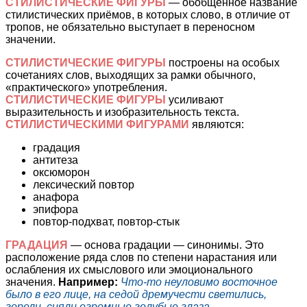
СТИЛИСТИЧЕСКИЕ ФИГУРЫ
— обобщённое название
стилистических приёмов, в которых слово, в отличие от
тропов, не обязательно выступает в переносном
значении.
СТИЛИСТИЧЕСКИЕ ФИГУРЫ
построены на особых
сочетаниях слов, выходящих за рамки обычного,
«практического» употребления.
СТИЛИСТИЧЕСКИЕ ФИГУРЫ
усиливают
выразительность и изобразительность текста.
СТИЛИСТИЧЕСКИМИ ФИГУРАМИ
являются:
градация
антитеза
оксюморон
лексический повтор
анафора
эпифора
повтор-подхват, повтор-стык
ГРАДАЦИЯ
— основа градации — синонимы. Это
расположение ряда слов по степени нарастания или
ослабления их смыслового или эмоционального
значения.
Например:
Что-то неуловимо восточное
было в его лице, на седой дремучести светились,
горели, сияли огромные голубые глаза.