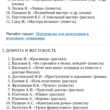
(сказы)
Лесков Н. «Левша» (повесть)
Панькин И. «Волшебный мастер» и др. (сказы)
Паустовский К.Г. «Стекольный мастер» (рассказ)
Санд Ж. «Мастера мозаики» (повесть)
Читайте также:
Материалы для подготовки к
итоговому сочинению
5. ДОБРОТА И ЖЕСТОКОСТЬ
Бунин И. «Красавица» (рассказ)
Васильев Б. «Не стреляйте в белых лебедей» (повесть)
Васильев Б. «Летят мои кони» (отрывок из повести о
докторе Янсене)
Достоевский Ф.И. «Преступление и наказание» (роман)
Екимов Б. «Ночь исцеления» (рассказ)
Железников В.К. «Чучело» (повесть)
Куприн А.И. «Чудесный доктор» (рассказ)
Платонов А. «Юшка» (рассказ)
Платонов А. «Корова» (рассказ)
Пушкин А.С. «Капитанская дочка» (повесть)
Распутин В. «Уроки французского» (рассказ)