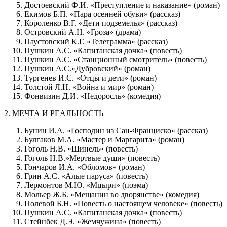
Достоевский Ф.И. «Преступление и наказание» (роман)
Екимов Б.П. «Пара осенней обуви» (рассказ)
Короленко В.Г. «Дети подземелья» (рассказ)
Островский А.Н. «Гроза» (драма)
Паустовский К.Г. «Телеграмма» (рассказ)
Пушкин А.С. «Капитанская дочка» (повесть)
Пушкин А.С. «Станционный смотритель» (повесть)
Пушкин А.С.»Дубровский» (роман)
Тургенев И.С. «Отцы и дети» (роман)
Толстой Л.Н. «Война и мир» (роман)
Фонвизин Д.И. «Недоросль» (комедия)
2. МЕЧТА И РЕАЛЬНОСТЬ
Бунин И.А. «Господин из Сан-Франциско» (рассказ)
Булгаков М.А. «Мастер и Маргарита» (роман)
Гоголь Н.В. «Шинель» (повесть)
Гоголь Н.В.»Мертвые души» (повесть)
Гончаров И.А. «Обломов» (роман)
Грин А.С. «Алые паруса» (повесть)
Лермонтов М.Ю. «Мцыри» (поэма)
Мольер Ж.Б. «Мещанин во дворянстве» (комедия)
Полевой Б.Н. «Повесть о настоящем человеке» (повесть)
Пушкин А.С. «Капитанская дочка» (повесть)
Стейнбек Д.Э. «Жемчужина» (повесть)