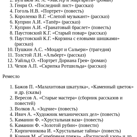
Генри О. «Последний лист» (рассказ)
Гоголь Н.В. «Портрет» (повесть)
Короленко В.Г. «Слепой музыкант» (рассказ)
Куприн А.И. «Тапёр» (рассказ)
Куприн А.И. «Гранатовый браслет» (повесть)
Паустовский К.Г. «Старый повар» (рассказ)
Паустовский К.Г. «Корзина с еловыми шишками»
(рассказ)
Пушкин А.С. «Моцарт и Сальери» (трагедия)
Толстой Л.Н. «Альберт» (рассказ)
Уайльд О. «Портрет Дориана Грея» (роман)
Чехов А.П. «Скрипка Ротшильда» (рассказ)
Ремесло
Бажов П. «Малахитовая шкатулка», «Каменный цветок»
и др. (сказы)
Вересов А. «Старые мастера» (сборник рассказов и
повестей)
Волков А. «Зодчие» (повесть)
Ивич А. «Художник механических дел» (повесть)
Каманин Ф. «Хрустальная ваза» (повесть)
Каманин Ф. «Золотой рубин» (повести)
Кирпичникова И. «Хрустальные тайны» (повесть)
Кочнев М. «Серебряная пряжа», «Расписной узор» и др.