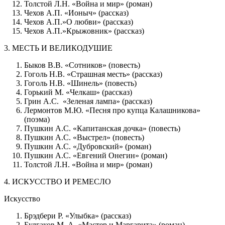
Толстой Л.Н. «Война и мир» (роман)
Чехов А.П. «Ионыч» (рассказ)
Чехов А.П.»О любви» (рассказ)
Чехов А.П.»Крыжовник» (рассказ)
3. МЕСТЬ И ВЕЛИКОДУШИЕ
Быков В.В. «Сотников» (повесть)
Гоголь Н.В. «Страшная месть» (рассказ)
Гоголь Н.В. «Шинель» (повесть)
Горький М. «Челкаш» (рассказ)
Грин А.С. «Зеленая лампа» (рассказ)
Лермонтов М.Ю. «Песня про купца Калашникова»
(поэма)
Пушкин А.С. «Капитанская дочка» (повесть)
Пушкин А.С. «Выстрел» (повесть)
Пушкин А.С. «Дубровский» (роман)
Пушкин А.С. «Евгений Онегин» (роман)
Толстой Л.Н. «Война и мир» (роман)
4. ИСКУССТВО И РЕМЕСЛО
Искусство
Брэдбери Р. «Улыбка» (рассказ)
Булгаков М. А. «Мастер и Маргарита» (роман)