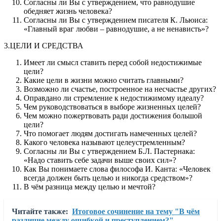
Согласны ли Вы с утверждением, что равнодушие
обедняет жизнь человека?
Согласны ли Вы с утверждением писателя К. Льюиса:
«Главный враг любви – равнодушие, а не ненависть»?
3.ЦЕЛИ И СРЕДСТВА
Имеет ли смысл ставить перед собой недостижимые
цели?
Какие цели в жизни можно считать главными?
Возможно ли счастье, построенное на несчастье других?
Оправдано ли стремление к недостижимому идеалу?
Чем руководствоваться в выборе жизненных целей?
Чем можно пожертвовать ради достижения большой
цели?
Что помогает людям достигать намеченных целей?
Какого человека называют целеустремленным?
Согласны ли Вы с утверждением Б.Л. Пастернака:
«Надо ставить себе задачи выше своих сил»?
Как Вы понимаете слова философа И. Канта: «Человек
всегда должен быть целью и никогда средством»?
В чём разница между целью и мечтой?
Читайте также:
Итоговое сочинение на тему "В чём
различие между ошибкой и преступлением?"