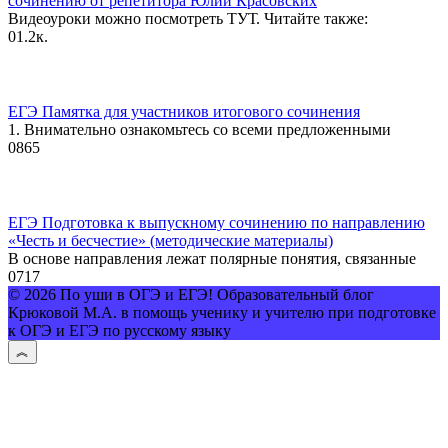
сочинению от репетитора Юлии Красовских
Видеоуроки можно посмотреть ТУТ. Читайте также:
0
1.2к.
ЕГЭ Памятка для участников итогового сочинения
1. Внимательно ознакомьтесь со всеми предложенными
0
865
ЕГЭ Подготовка к выпускному сочинению по направлению
«Честь и бесчестие» (методические материалы)
В основе направления лежат полярные понятия, связанные
0
717
© 2026 По уши в ОГЭ и ЕГЭ! Образовательный блог
Крюковой М.А. в помощь ученику и учителю при подготовке
к ОГЭ и ЕГЭ по русскому языку