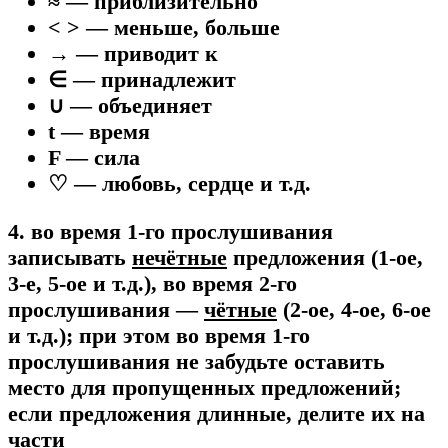
≈ — приблизительно
< > — меньше, больше
→ — приводит к
∈ — принадлежит
∪ — объединяет
t — время
F — сила
♡ — любовь, сердце и т.д.
4. во время 1-го прослушивания
записывать
нечётные
предложения (1-ое,
3-е, 5-ое и т.д.), во время 2-го
прослушивания —
чётные
(2-ое, 4-ое, 6-ое
и т.д.); при этом во время 1-го
прослушивания не забудьте оставить
место для пропущенных предложений;
если предложения длинные, делите их на
части