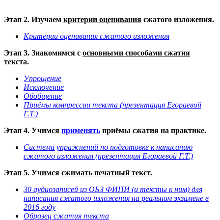
Этап 2. Изучаем
критерии оценивания
сжатого изложения.
Критерии оценивания сжатого изложения
Этап 3. Знакомимся с
основными способами сжатия
текста.
Упрощение
Исключение
Обобщение
Приёмы компрессии текста (презентация Егораевой
Г.Т.)
Этап 4. Учимся
применять
приёмы сжатия на практике.
Система упражнений по подготовке к написанию
сжатого изложения (презентация Егораевой Г.Т.)
Этап 5. Учимся
сжимать печатный текст
.
30 аудиозаписей из ОБЗ ФИПИ (и тексты к ним) для
написания сжатого изложения на реальном экзамене в
2016 году
Образец сжатия текста