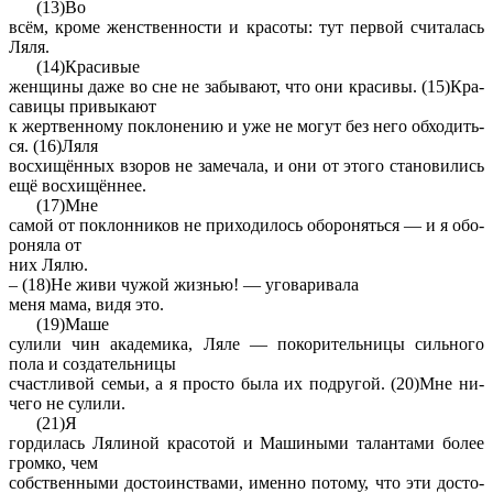
(13)Во
всём, кроме жен­ствен­но­сти и кра­со­ты: тут пер­вой счи­та­лась
Ляля.
(14)Кра­си­вые
жен­щи­ны даже во сне не за­бы­ва­ют, что они кра­си­вы. (15)Кра­
са­ви­цы при­вы­ка­ют
к жерт­вен­но­му по­кло­не­нию и уже не могут без него об­хо­дить­
ся. (16)Ляля
вос­хищённых взо­ров не за­ме­ча­ла, и они от этого ста­но­ви­лись
ещё вос­хищённее.
(17)Мне
самой от по­клон­ни­ков не при­хо­ди­лось обо­ро­нять­ся — и я обо­
ро­ня­ла от
них Лялю.
– (18)Не живи чужой жиз­нью! — уго­ва­ри­ва­ла
меня мама, видя это.
(19)Маше
су­ли­ли чин ака­де­ми­ка, Ляле — по­ко­ри­тель­ни­цы силь­но­го
пола и со­зда­тель­ни­цы
счаст­ли­вой семьи, а я про­сто была их по­дру­гой. (20)Мне ни­
че­го не су­ли­ли.
(21)Я
гор­ди­лась Ля­ли­ной кра­со­той и Ма­ши­ны­ми та­лан­та­ми более
гром­ко, чем
соб­ствен­ны­ми до­сто­ин­ства­ми, имен­но по­то­му, что эти до­сто­