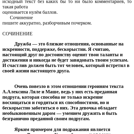
ис­ход­ный текст без каких бы то ни было ком­мен­та­ри­ев, то
такая ра­бо­та
оце­ни­ва­ет­ся нулём бал­лов.
Со­чи­не­ние
пи­ши­те ак­ку­рат­но, раз­бор­чи­вым по­чер­ком.
СОЧИНЕНИЕ
Дружба — это близкие отношения, основанные на
искренности, поддержке, бескорыстии. Я считаю,
настоящий друг по достоинству оценит твои таланты и
достижения и никогда не будет завидовать твоим успехам.
И счастлив должен быть тот человек, который встретил в
своей жизни настоящего друга.
Очень повезло в этом отношении героиням текста
А.Алексина Ляле и Маше, ведь у них есть преданная
подруга, которая способна не только искренне
восхищаться и гордиться их способностями, но и
бескорыстно заботиться о них. Эта девочка обладает
необыкновенным даром — умением дружить и быть
безгранично преданной своим подругам.
Ярким примером для подражания является