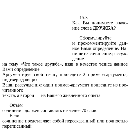
15.3
Как Вы по­ни­ма­е­те зна­че­
ние слова
ДРУЖ­БА
?
Сфор­му­ли­руй­те
и про­ком­мен­ти­руй­те дан­
ное Вами опре­де­ле­ние. На­
пи­ши­те со­чи­не­ние-рас­суж­
де­ние
на тему «Что такое друж­ба», взяв в ка­че­стве те­зи­са дан­ное
Вами опре­де­ле­ние.
Ар­гу­мен­ти­руя свой тезис, при­ве­ди­те 2 при­ме­ра-ар­гу­мен­та,
под­твер­жда­ю­щих
Ваши рас­суж­де­ния: один при­мер-ар­гу­мент при­ве­ди­те из про­
чи­тан­но­го
тек­ста, а вто­рой — из Ва­ше­го жиз­нен­но­го опыта.
Объём
со­чи­не­ния дол­жен со­став­лять не менее 70 слов.
Если
со­чи­не­ние пред­став­ля­ет собой пе­ре­ска­зан­ный или пол­но­стью
пе­ре­пи­сан­ный