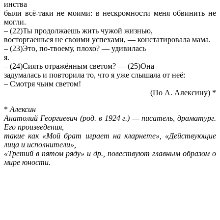
ин­ства
были всё-таки не моими: в не­скром­но­сти меня об­ви­нить не
могли.
– (22)Ты про­дол­жа­ешь жить чужой жиз­нью,
вос­тор­га­ешь­ся не сво­и­ми успе­ха­ми, — кон­ста­ти­ро­ва­ла мама.
– (23)Это, по-тво­е­му, плохо? — уди­ви­лась
я.
– (24)Сиять отражённым све­том? — (25)Она
за­ду­ма­лась и по­вто­ри­ла то, что я уже слы­ша­ла от неё:
– Смот­ря чьим све­том!
(По А. Алек­си­ну) *
*
Алек­син
Ана­то­лий Ге­ор­ги­е­вич (род. в 1924 г.) — пи­са­тель, дра­ма­тург.
Его про­из­ве­де­ния,
такие как «Мой брат иг­ра­ет на клар­не­те», «Дей­ству­ю­щие
лица и ис­пол­ни­те­ли»,
«Тре­тий в пятом ряду» и др., по­вест­ву­ют глав­ным об­ра­зом о
мире юно­сти.