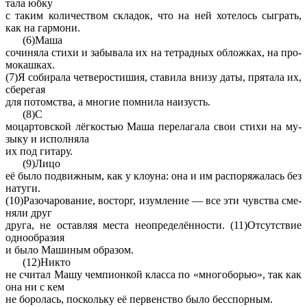
та­ла юбку
с таким ко­ли­че­ством скла­док, что на ней хо­те­лось сыг­рать,
как на гар­мо­ни.
(6)Маша
со­чи­ня­ла стихи и за­бы­ва­ла их на тет­рад­ных об­лож­ках, на про­
мо­каш­ках.
(7)Я со­би­ра­ла чет­ве­ро­сти­шия, ста­ви­ла внизу даты, пря­та­ла их,
сбе­ре­гая
для потом­ства, а мно­гие пом­ни­ла на­и­зусть.
(8)С
мо­цар­тов­ской лёгко­стью Маша пе­ре­ла­га­ла свои стихи на му­
зы­ку и ис­пол­ня­ла
их под ги­та­ру.
(9)Лицо
её было по­движ­ным, как у кло­у­на: она и им рас­по­ря­жа­лась без
на­ту­ги.
(10)Разо­ча­ро­ва­ние, вос­торг, изум­ле­ние — все эти чув­ства сме­
ня­ли друг
друга, не остав­ляя места не­опре­делённо­сти. (11)От­сут­ствие
од­но­об­ра­зия
и было Ма­ши­ным об­ра­зом.
(12)Никто
не счи­тал Машу чем­пи­он­кой клас­са по «мно­го­бо­рью», так как
она ни с кем
не бо­ро­лась, по­сколь­ку её пер­вен­ство было бес­спор­ным.