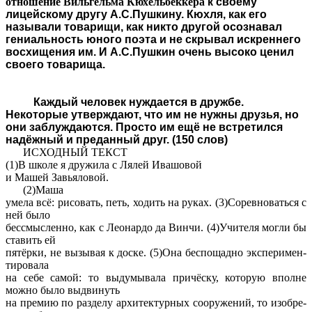
отношение Вильгельма Кюхельбеккера
к своему
лицейскому другу
А.С.Пушкину. Кюхля, как его
называли товарищи, как никто другой осознавал
гениальность юного поэта и не скрывал искреннего
восхищения им. И А.С.Пушкин очень высоко ценил
своего товарища.
Каждый человек нуждается в дружбе.
Некоторые утверждают, что им не нужны друзья, но
они заблуждаются. Просто им ещё не встретился
надёжный и преданный друг. (150 слов)
ИСХОДНЫЙ ТЕКСТ
(1)В школе я дру­жи­ла с Лялей Ива­шо­вой
и Машей За­вья­ло­вой.
(2)Маша
умела всё: ри­со­вать, петь, хо­дить на руках. (3)Со­рев­но­вать­ся с
ней было
бес­смыс­лен­но, как с Лео­нар­до да Винчи. (4)Учи­те­ля могли бы
ста­вить ей
пятёрки, не вы­зы­вая к доске. (5)Она бес­по­щад­но экс­пе­ри­мен­
ти­ро­ва­ла
на себе самой: то вы­ду­мы­ва­ла причёску, ко­то­рую впол­не
можно было вы­дви­нуть
на пре­мию по раз­де­лу ар­хи­тек­тур­ных со­ору­же­ний, то изоб­ре­