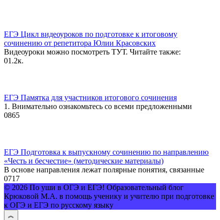
ЕГЭ Цикл видеоуроков по подготовке к итоговому
сочинению от репетитора Юлии Красовских
Видеоуроки можно посмотреть ТУТ. Читайте также:
0
1.2к.
ЕГЭ Памятка для участников итогового сочинения
1. Внимательно ознакомьтесь со всеми предложенными
0
865
ЕГЭ Подготовка к выпускному сочинению по направлению
«Честь и бесчестие» (методические материалы)
В основе направления лежат полярные понятия, связанные
0
717
© 2026 По уши в ОГЭ и ЕГЭ! Образовательный блог
Крюковой М.А. в помощь ученику и учителю при подготовке
к ОГЭ и ЕГЭ по русскому языку