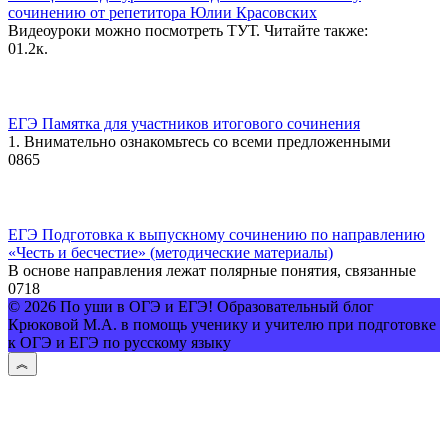
сочинению от репетитора Юлии Красовских
Видеоуроки можно посмотреть ТУТ. Читайте также:
0
1.2к.
ЕГЭ Памятка для участников итогового сочинения
1. Внимательно ознакомьтесь со всеми предложенными
0
865
ЕГЭ Подготовка к выпускному сочинению по направлению
«Честь и бесчестие» (методические материалы)
В основе направления лежат полярные понятия, связанные
0
718
© 2026 По уши в ОГЭ и ЕГЭ! Образовательный блог
Крюковой М.А. в помощь ученику и учителю при подготовке
к ОГЭ и ЕГЭ по русскому языку