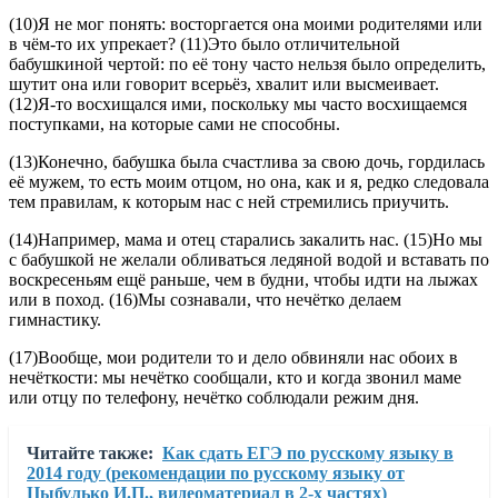
(10)Я не мог понять: восторгается она моими родителями или
в чём-то их упрекает? (11)Это было отличительной
бабушкиной чертой: по её тону часто нельзя было определить,
шутит она или говорит всерьёз, хвалит или высмеивает.
(12)Я-то восхищался ими, поскольку мы часто восхищаемся
поступками, на которые сами не способны.
(13)Конечно, бабушка была счастлива за свою дочь, гордилась
её мужем, то есть моим отцом, но она, как и я, редко следовала
тем правилам, к которым нас с ней стремились приучить.
(14)Например, мама и отец старались закалить нас. (15)Но мы
с бабушкой не желали обливаться ледяной водой и вставать по
воскресеньям ещё раньше, чем в будни, чтобы идти на лыжах
или в поход. (16)Мы сознавали, что нечётко делаем
гимнастику.
(17)Вообще, мои родители то и дело обвиняли нас обоих в
нечёткости: мы нечётко сообщали, кто и когда звонил маме
или отцу по телефону, нечётко соблюдали режим дня.
Читайте также:
Как сдать ЕГЭ по русскому языку в
2014 году (рекомендации по русскому языку от
Цыбулько И.П., видеоматериал в 2-х частях)