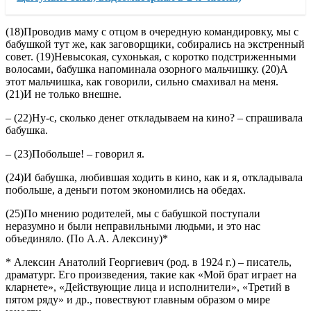
(18)Проводив маму с отцом в очередную командировку, мы с
бабушкой тут же, как заговорщики, собирались на экстренный
совет. (19)Невысокая, сухонькая, с коротко подстриженными
волосами, бабушка напоминала озорного мальчишку. (20)А
этот мальчишка, как говорили, сильно смахивал на меня.
(21)И не только внешне.
– (22)Ну-с, сколько денег откладываем на кино? – спрашивала
бабушка.
– (23)Побольше! – говорил я.
(24)И бабушка, любившая ходить в кино, как и я, откладывала
побольше, а деньги потом экономились на обедах.
(25)По мнению родителей, мы с бабушкой поступали
неразумно и были неправильными людьми, и это нас
объединяло. (По А.А. Алексину)*
* Алексин Анатолий Георгиевич (род. в 1924 г.) – писатель,
драматург. Его произведения, такие как «Мой брат играет на
кларнете», «Действующие лица и исполнители», «Третий в
пятом ряду» и др., повествуют главным образом о мире