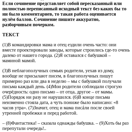
Если сочинение представляет собой пересказанный или
полностью переписанный исходный текст без каких бы то
ни было комментариев, то такая работа оценивается
нулём баллов. Сочинение пишите аккуратно,
разборчивым почерком.
ТЕКСТ
(1)В командировки мама и отец ездили очень часто: они
вместе проектировали заводы, которые строились где-то очень
далеко от нашего города. (2)Я оставался с бабушкой –
маминой мамой.
(3)В неблагополучных семьях родители, уехав из дому,
вообще не присылают писем, в благополучных пишут
примерно раз или два в неделю – мы с бабушкой получали
письма каждый день. (4)Мои родители соблюдали строгую
очерёдность: одно письмо – от отца, другое – от мамы.
(5)Порядок ни разу не нарушился. (6)В конце письма
неизменно стояла дата, а чуть пониже было написано: «8
часов утра». (7)Значит, отец и мама писáли после своей
утренней пробежки и перед работой.
– (8)Фантастика! – сказала однажды бабушка. – (9)Хоть бы раз
перепутали очередь!..