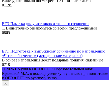
Видеоуроки можно посмотреть ТУТ. Читайте также:
0
1.2к.
ЕГЭ Памятка для участников итогового сочинения
1. Внимательно ознакомьтесь со всеми предложенными
0
865
ЕГЭ Подготовка к выпускному сочинению по направлению
«Честь и бесчестие» (методические материалы)
В основе направления лежат полярные понятия, связанные
0
718
© 2026 По уши в ОГЭ и ЕГЭ! Образовательный блог
Крюковой М.А. в помощь ученику и учителю при подготовке
к ОГЭ и ЕГЭ по русскому языку