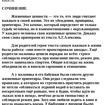
юности.
СОЧИНЕНИЕ
Жизненные ценности — это то, что люди считают
важным в своей жизни. Это их убеждения, принципы,
ориентиры. Это компас, который определяет не только
судьбу человека, но и взаимоотношения с окружающими.
У каждого человека свои жизненные ценности. Докажу
свои слова примерами из текста А.Г.Алексина.
Для родителей героя текста самым важным в жизни
была работа: «они вместе проектировали заводы». Ещё
родители мальчика ценили порядок во всём: строго
соблюдали очерёдность при написании писем, режим дня,
вместе занимались спортом. Общие взгляды на жизнь
объединяли их и вносили гармонию в отношения.
А у мальчика и его бабушки были совсем другие
жизненные ориентиры. Они редко следовали тем
правилам, к которым их стремились приучить родители:
не хотели «обливаться ледяной водой и вставать по
воскресеньям ещё раньше, чем в будни, чтобы идти на
лыжах или в поход», нечётко делали гимнастику и
соблюдали режим дня. Зато они любили ходить в кино и
весело проводить время.
У бабушки с внуком было