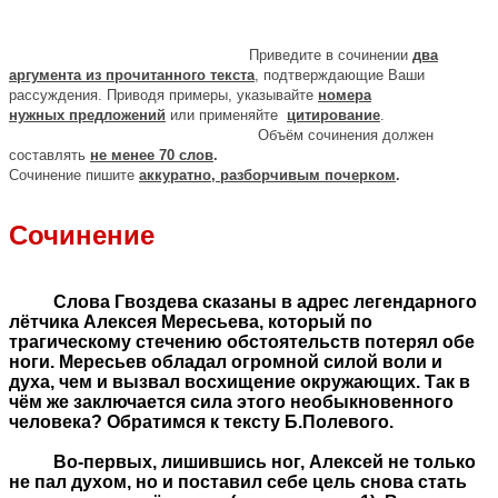
Приведите в сочинении
два
аргумента из прочитанного текста
, подтверждающие Ваши
рассуждения. Приводя примеры, указывайте
номера
нужных
предложений
или применяйте
цитирование
.
Объём сочинения должен
составлять
не менее 70 слов
.
Сочинение пишите
аккуратно, разборчивым почерком
.
Сочинение
Слова Гвоздева сказаны в адрес легендарного
лётчика Алексея Мересьева, который по
трагическому стечению обстоятельств потерял обе
ноги. Мересьев обладал огромной силой воли и
духа, чем и вызвал восхищение окружающих. Так в
чём же заключается сила этого необыкновенного
человека? Обратимся к тексту Б.Полевого.
Во-первых, лишившись ног, Алексей не только
не пал духом, но и поставил себе цель снова стать