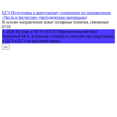
ЕГЭ Подготовка к выпускному сочинению по направлению
«Честь и бесчестие» (методические материалы)
В основе направления лежат полярные понятия, связанные
0
718
© 2026 По уши в ОГЭ и ЕГЭ! Образовательный блог
Крюковой М.А. в помощь ученику и учителю при подготовке
к ОГЭ и ЕГЭ по русскому языку