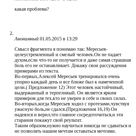
какая проблема?
Анонимный
01.05.2015 в 13:29
Смысл фрагмента я понимаю так: Мересьев-
целеустремленный и смелый человек.Он не падает
духом,если что-то не получается и даже самая страшная
боль его не останавливает. Докажу свои рассуждения
примерами из текста.
Во-первых,Алексей Мересьев тренировался очень
упорно каждый день и все ближе был к намеченной
цели.( Предложение 12) Этот человек настойчивый,
выдержанный и терпеливый. Он является ярким
примером для тех,кто не уверен в себе и своих силах.
Во-вторых,когда Мересьев ходил с протезами,чувствуя
ужасную боль,не сдался.(Предложения 16,19) Он
надеялся и верил,что главное сосредоточиться,и эти
старания покажут свой реультат.
Таким образом,нужно научиться никогда не сдаваться и
не позволять нашим мечтам оставаться мечтами.