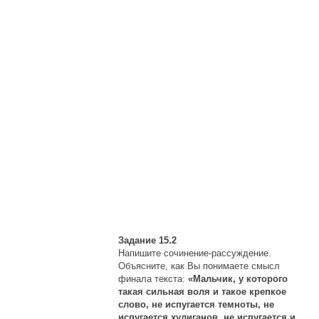
Задание 15.2
Напишите сочинение-рассуждение.
Объясните, как Вы понимаете смысл
финала текста:
«Мальчик, у которого
такая сильная воля и такое крепкое
слово, не испугается темноты, не
испугается хулиганов, не испугается и