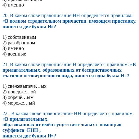
4) именно
20. В каком слове правописание НН определяется правилом:
«В полном страдательном причастии, имеющем приставку,
пишется две буквы Н»?
1) собственным
2) разобранном
3) именно
4) военные
21. В каком слове правописание Н определяется правилом:
«В
прилагательных, образованных от бесприставочных
глаголов несовершенного вида, пишется одна буква Н»?
1) свежевыпече…ых
2) поверже…ой
3) обречё…ым
4) мороже…ый
22. В каком слове правописание НН определяется правилом:
«В прилагательных,
образованных от имён существительных с помощью
суффикса -ЕНН-,
пишется две буквы Н»?