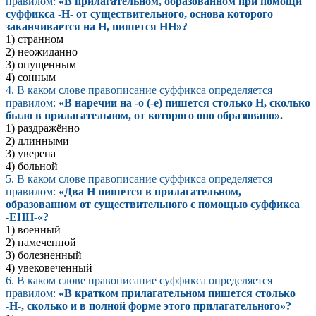
правилом:
«В прилагательном, образованном при помощи
суффикса -Н- от существительного, основа которого
заканчивается на Н, пишется НН»?
1) странном
2) неожиданно
3) опущенным
4) сонным
4. В каком слове правописание суффикса определяется
правилом:
«В наречии на -о (-е) пишется столько Н, сколько
было в прилагательном, от которого оно образовано».
1) раздражённо
2) длинными
3) уверена
4) больной
5. В каком слове правописание суффикса определяется
правилом:
«Два Н пишется в прилагательном,
образованном от существительного с помощью суффикса
-ЕНН-«?
1) военный
2) намеченной
3) болезненный
4) увековеченный
6. В каком слове правописание суффикса определяется
правилом:
«В кратком прилагательном пишется столько
-Н-, сколько и в полной форме этого прилагательного»?