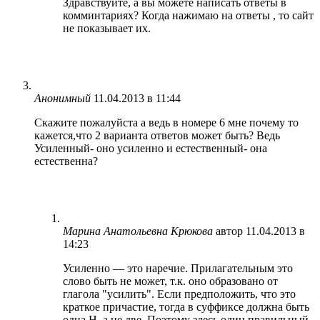
Здравствуйте, а вы можете написать ответы в
комминтариях? Когда нажимаю на ответы , то сайт
не показывает их.
Анонимный
11.04.2013 в 11:44
Скажите пожалуйста а ведь в номере 6 мне почему то
кажется,что 2 варианта ответов может быть? Ведь
Усиленный- оно усиленно и естественный- она
естественна?
Марина Анатольевна Крюкова
автор
11.04.2013 в
14:23
Усиленно — это наречие. Прилагательным это
слово быть не может, т.к. оно образовано от
глагола "усилить". Если предположить, что это
краткое причастие, тогда в суффиксе должна быть
одна Н, а не две. Поэтому здесь один правильный