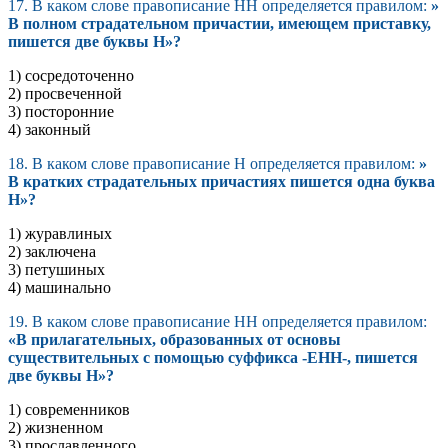
17. В каком слове правописание НН определяется правилом:
»
В полном страдательном причастии, имеющем приставку,
пишется две буквы Н»?
1) сосредоточенно
2) просвеченной
3) посторонние
4) законный
18. В каком слове правописание Н определяется правилом:
»
В кратких страдательных причастиях пишется одна буква
Н»?
1) журавлиных
2) заключена
3) петушиных
4) машинально
19. В каком слове правописание НН определяется правилом:
«В прилагательных, образованных от основы
существительных с помощью суффикса -ЕНН-, пишется
две буквы Н»?
1) современников
2) жизненном
3) прославленного