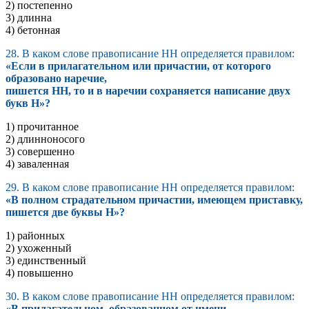
2) постепенно
3) длинна
4) бетонная
28. В каком слове правописание НН определяется правилом:
«Если в прилагательном или причастии, от которого
образовано наречие,
пишется НН, то и в наречии сохраняется написание двух
букв Н»?
1) прочитанное
2) длинноносого
3) совершенно
4) заваленная
29. В каком слове правописание НН определяется правилом:
«В полном страдательном причастии, имеющем приставку,
пишется две буквы Н»?
1) районных
2) ухоженный
3) единственный
4) повышенно
30. В каком слове правописание НН определяется правилом:
«В прилагательном, образованном от имени