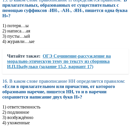
прилагательных, образованных от существительных с
помощью суффиксов -ИН-, -АН-, -ЯН-, пишется одна буква
Н»?
1) потеря…ы
2) написа…ая
3) пусты…ый
4) журавли…ые
Читайте также:
ОГЭ Сочинение-рассуждение на
морально-этическую тему по тексту из сборника
И.П.Цыбулько (задание 15.2, вариант 17)
16. В каком слове правописание НН определяется правилом:
«Если в прилагательном или причастии, от которого
образовано наречие, пишется НН, то и в наречии
сохраняется написание двух букв Н»?
1) ответственность
2) подлинное
3) возбуждённо
4) ухоженные