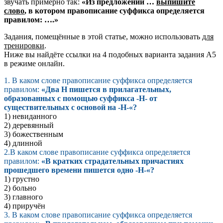
звучать примерно так:
«Из предложений …
выпишите
слово
, в котором правописание суффикса определяется
правилом: ….»
Задания, помещённые в этой статье, можно использовать
для
тренировки
.
Ниже вы найдёте ссылки на 4 подобных варианта задания А5
в режиме онлайн.
1. В каком слове правописание суффикса определяется
правилом:
«Два Н пишется в прилагательных,
образованных с помощью суффикса -Н- от
существительных с основой на -Н-«?
1) невиданного
2) деревянный
3) божественным
4) длинной
2.В каком слове правописание суффикса определяется
правилом:
«В кратких страдательных причастиях
прошедшего времени пишется одно -Н-«?
1) грустно
2) больно
3) главного
4) приручён
3. В каком слове правописание суффикса определяется