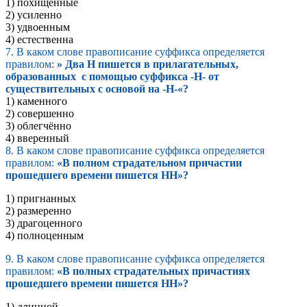
1) похищенные
2) усиленно
3) удвоенным
4) естественна
7. В каком слове правописание суффикса определяется
правилом:
» Два Н пишется в прилагательных,
образованных с помощью суффикса -Н- от
существительных с основой на -Н-«?
1) каменного
2) совершенно
3) облегчённо
4) вверенный
8. В каком слове правописание суффикса определяется
правилом:
«В полном страдательном причастии
прошедшего времени пишется НН»?
1) пригнанных
2) размеренно
3) драгоценного
4) полноценным
9. В каком слове правописание суффикса определяется
правилом:
«В полных страдательных причастиях
прошедшего времени пишется НН»?
1) длинной