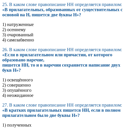
25. В каком слове правописание НН определяется правилом:
«В прилагательных, образованных от существительных с
основой на Н, пишется две буквы Н»?
1) натруженные
2) осеннему
3) очарованный
4) самозабвенно
26. В каком слове правописание НН определяется правилом:
«Если в прилагательном или причастии, от которого
образовано наречие,
пишется НН, то и в наречии сохраняется написание двух
букв Н»?
1) освещённого
2) совершенно
3) опушённого
4) неожиданное
27. В каком слове правописание НН определяется правилом:
«В кратких прилагательных пишется НН, если в полном
прилагательном было две буквы Н»?
1) полученных