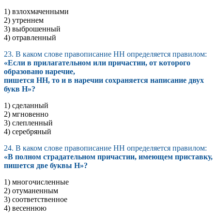
1) взлохмаченными
2) утреннем
3) выброшенный
4) отравленный
23. В каком слове правописание НН определяется правилом:
«Если в прилагательном или причастии, от которого
образовано наречие,
пишется НН, то и в наречии сохраняется написание двух
букв Н»?
1) сделанный
2) мгновенно
3) слепленный
4) серебряный
24. В каком слове правописание НН определяется правилом:
«В полном страдательном причастии, имеющем приставку,
пишется две буквы Н»?
1) многочисленные
2) отуманенным
3) соответственное
4) весеннюю