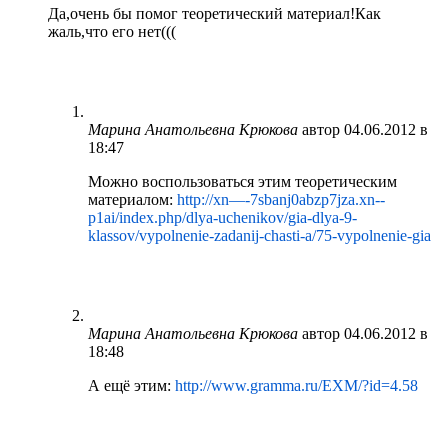
Да,очень бы помог теоретический материал!Как
жаль,что его нет(((
Марина Анатольевна Крюкова
автор
04.06.2012 в
18:47
Можно воспользоваться этим теоретическим
материалом:
http://xn—-7sbanj0abzp7jza.xn--
p1ai/index.php/dlya-uchenikov/gia-dlya-9-
klassov/vypolnenie-zadanij-chasti-a/75-vypolnenie-gia
Марина Анатольевна Крюкова
автор
04.06.2012 в
18:48
А ещё этим:
http://www.gramma.ru/EXM/?id=4.58