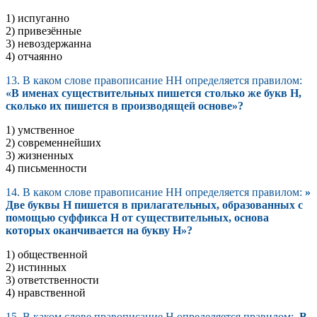
1) испуганно
2) привезённые
3) невоздержанна
4) отчаянно
13. В каком слове правописание НН определяется правилом:
«В именах существительных пишется столько же букв Н,
сколько их пишется в производящей основе»?
1) умственное
2) современнейших
3) жизненных
4) письменности
14. В каком слове правописание НН определяется правилом:
»
Две буквы Н пишется в прилагательных, образованных с
помощью суффикса Н от существительных, основа
которых оканчивается на букву Н»?
1) общественной
2) истинных
3) ответственности
4) нравственной
15. В каком слове правописание Н определяется правилом:
В