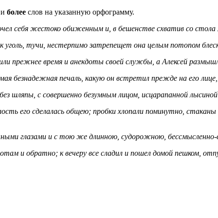
и
более
слов на указанную орфограмму.
очел себя жестоко обиженным и, в бешенстве схватив со стола
ак уголь, тучи, нестерпимо затрепещет она целым потопом блес
или прежнее время и анекдоты своей службы, а Алексей размышл
я безнадежная печаль, какую он встретил прежде на его лице, 
без шляпы, с совершенно безумным лицом, исцарапанной лысиной
селость его сделалась общею; пробки хлопали поминутно, стакан
ными глазами и с тою же длинною, судорожною, бессмысленно-в
там и обратно; к вечеру все сладил и пошел домой пешком, отпу