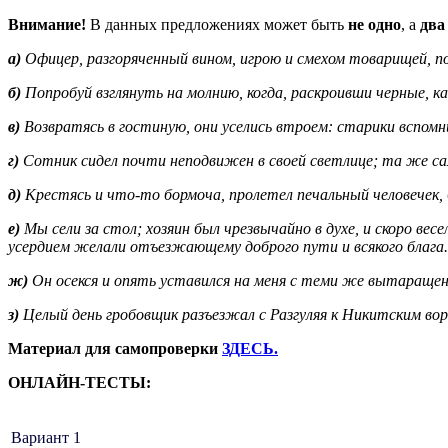
Внимание!
В данных предложениях может быть
не одно
, а
два
а)
Офицер, разгоряченный вином, игрою и смехом товарищей, п
б)
Попробуй взглянуть на молнию, когда, раскроивши черные, к
в)
Возвратясь в гостиную, они уселись втроем: старики вспомн
г)
Сотник сидел почти неподвижен в своей светлице; та же сама
д)
Крестясь и что-то бормоча, пролетел печальный человечек, 
е)
Мы сели за стол; хозяин был чрезвычайно в духе, и скоро ве
усердием желали отъезжающему доброго пути и всякого блага.
ж)
Он осекся и опять уставился на меня с теми же вытаращен
з)
Целый день гробовщик разъезжал с Разгуляя к Никитским воро
Материал для самопроверки
ЗДЕСЬ.
ОНЛАЙН-ТЕСТЫ:
Вариант 1