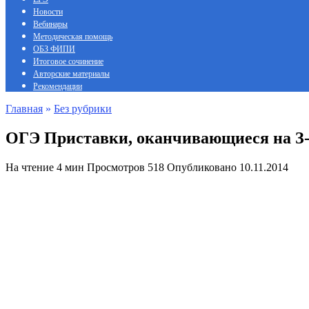
Новости
Вебинары
Методическая помощь
ОБЗ ФИПИ
Итоговое сочинение
Авторские материалы
Рекомендации
Главная
»
Без рубрики
ОГЭ Приставки, оканчивающиеся на З-С
На чтение
4 мин
Просмотров
518
Опубликовано
10.11.2014