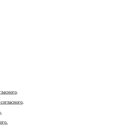
гласного
.
 согласного
.
.
ого.