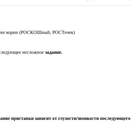
ругие корни (РОСКОШный, РОСТочек)
 следующее несложное
задание.
ние приставки зависит от глухости/звонкости последующего 