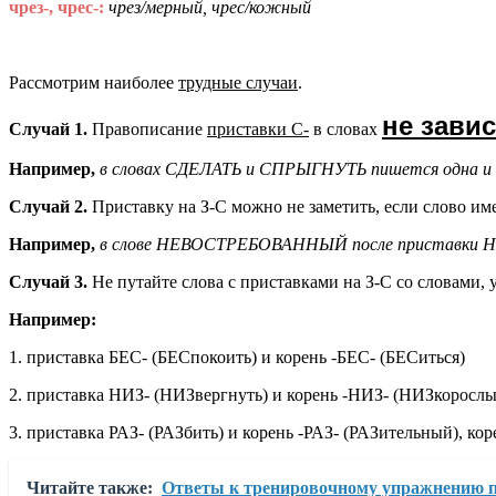
чрез-, чрес-:
чрез/мерный, чрес/кожный
Рассмотрим наиболее
трудные случаи
.
не зави
Случай 1.
Правописание
приставки С-
в словах
Например,
в словах СДЕЛАТЬ и СПРЫГНУТЬ пишется одна и та 
Случай 2.
Приставку на З-С можно не заметить, если слово им
Например,
в слове НЕВОСТРЕБОВАННЫЙ после приставки НЕ- 
Случай 3.
Не путайте слова с приставками на З-С со словами, 
Например:
1. приставка БЕС- (БЕСпокоить) и корень -БЕС- (БЕСиться)
2. приставка НИЗ- (НИЗвергнуть) и корень -НИЗ- (НИЗкорослы
3. приставка РАЗ- (РАЗбить) и корень -РАЗ- (РАЗительный), ко
Читайте также:
Ответы к тренировочному упражнению п