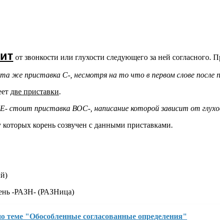
сит
от звонкости или глухости следующего за ней согласного. П
же приставка С-, несмотря на то что в первом слове после пр
еет
две приставки
.
стоит приставка ВОС-, написание которой зависит от глухос
у которых корень созвучен с данными приставками.
й)
рень -РАЗН- (РАЗНица)
о теме "Обособленные согласованные определения"