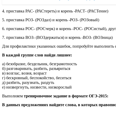
4. приставка РАС- (РАСтереть) и корень -РАСТ- (РАСТение)
5. приставка РОЗ- (РОЗдал) и корень -РОЗ- (РОЗовый)
6. приставка РОС- (РОСчерк) и корень -РОС- (РОСистый), д
7. приставка ВОЗ- (ВОЗдержаться) и корень -ВОЗ- (ВОЗница)
Для профилактики указанных ошибок, попробуйте выполнить
В каждой группе слов найди лишнее:
а) безобразие, бездельник, безграмотность
б) разговаривать, разбить, разъяриться
в) возглас, возня, возраст
г) бескровный, беспокойство, беситься
д) разбить, разузнать, раздуть
е) низвергнуть, низвести, низкорослый
Выполняем
тренировочное задание в формате ОГЭ-2015:
В данных предложениях найдите слова, в которых правописа