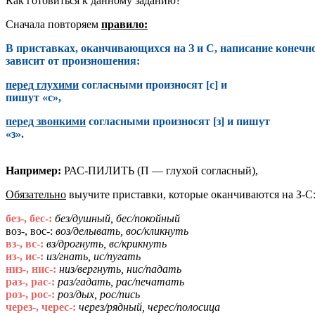
Как готовиться к данному заданию?
Сначала повторяем
правило:
В приставках, оканчивающихся на З и С, написание конечн
зависит от произношения:
перед глухими
согласными произносят [с] и
пишут «с»,
перед звонкими
согласными произносят [з] и пишут
«з».
Например:
РАС-ПИЛИТЬ (П — глухой согласный), Р
Обязательно
выучите приставки, которые оканчиваются на З-С
без-, бес-:
без/душный, бес/покойный
воз-, вос-:
воз/делывать, вос/кликнуть
вз-, вс-:
вз/дрогнуть, вс/крикнуть
из-, ис-:
из/гнать, ис/пугать
низ-, нис-:
низ/вергнуть, нис/падать
раз-, рас-:
раз/гадать, рас/печатать
роз-, рос-:
роз/дых, рос/пись
через-, черес-:
через/рядный, черес/полосица