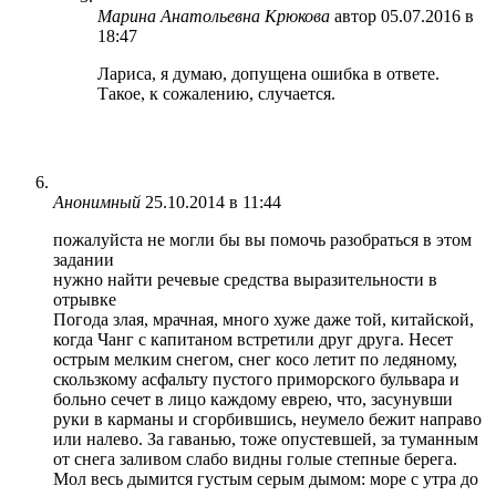
Марина Анатольевна Крюкова
автор
05.07.2016 в
18:47
Лариса, я думаю, допущена ошибка в ответе.
Такое, к сожалению, случается.
Анонимный
25.10.2014 в 11:44
пожалуйста не могли бы вы помочь разобраться в этом
задании
нужно найти речевые средства выразительности в
отрывке
Погода злая, мрачная, много хуже даже той, китайской,
когда Чанг с капитаном встретили друг друга. Несет
острым мелким снегом, снег косо летит по ледяному,
скользкому асфальту пустого приморского бульвара и
больно сечет в лицо каждому еврею, что, засунувши
руки в карманы и сгорбившись, неумело бежит направо
или налево. За гаванью, тоже опустевшей, за туманным
от снега заливом слабо видны голые степные берега.
Мол весь дымится густым серым дымом: море с утра до