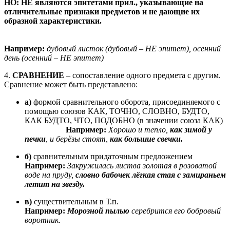
НО:
НЕ являются эпитетами прил., указывающие на
отличительные признаки предметов и не дающие их
образной характеристики.
Например:
дубовый листок (дубовый – НЕ эпитет), осенний
день (осенний – НЕ эпитет)
4.
СРАВНЕНИЕ
– сопоставление одного предмета с другим.
Сравнение может быть представлено:
а)
формой сравнительного оборота, присоединяемого с
помощью союзов КАК, ТОЧНО, СЛОВНО, БУДТО,
КАК БУДТО, ЧТО, ПОДОБНО (в значении союза КАК)
Например:
Хорошо и тепло,
как зимой у
печки
, и берёзы стоят,
как большие свечки.
б)
сравнительным придаточным предложением
Например:
Закружилась листва золотая в розоватой
воде на пруду,
словно бабочек лёгкая стая с замираньем
летит на звезду.
в)
существительным в Т.п.
Например:
Морозной пылью
серебрится его бобровый
воротник.