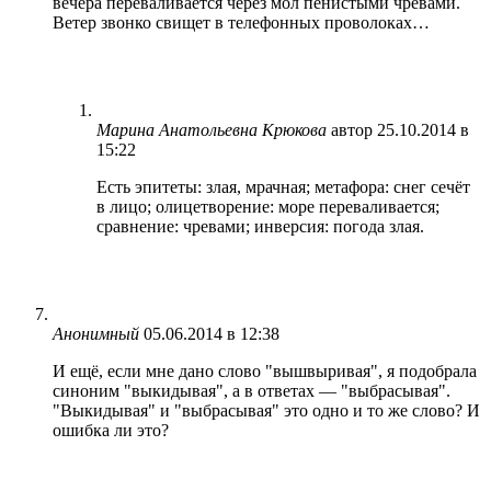
вечера переваливается через мол пенистыми чревами.
Ветер звонко свищет в телефонных проволоках…
Марина Анатольевна Крюкова
автор
25.10.2014 в
15:22
Есть эпитеты: злая, мрачная; метафора: снег сечёт
в лицо; олицетворение: море переваливается;
сравнение: чревами; инверсия: погода злая.
Анонимный
05.06.2014 в 12:38
И ещё, если мне дано слово "вышвыривая", я подобрала
синоним "выкидывая", а в ответах — "выбрасывая".
"Выкидывая" и "выбрасывая" это одно и то же слово? И
ошибка ли это?