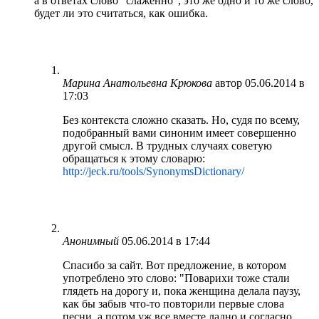
а в ответах слово "слаженно", это же одно и то же слово,
будет ли это считаться, как ошибка.
Марина Анатольевна Крюкова
автор
05.06.2014 в
17:03
Без контекста сложно сказать. Но, судя по всему,
подобранный вами синоним имеет совершенно
другой смысл. В трудных случаях советую
обращаться к этому словарю:
http://jeck.ru/tools/SynonymsDictionary/
Анонимный
05.06.2014 в 17:44
Спасибо за сайт. Вот предложение, в котором
употреблено это слово: "Поварихи тоже стали
глядеть на дорогу и, пока женщина делала паузу,
как бы забыв что-то повторили первые слова
песни, а потом уж все вместе ладно и согласно