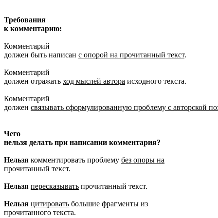
Требования
к комментарию:
1.
Комментарий
должен быть написан
с опорой на прочитанный текст
.
2.
Комментарий
должен отражать
ход мыслей автора
исходного текста.
3.
Комментарий
должен
связывать сформулированную проблему с авторской п
Чего
нельзя делать при написании комментария?
1.
Нельзя
комментировать проблему
без опоры на
прочитанный текст
.
2.
Нельзя
пересказывать
прочитанный текст.
3.
Нельзя
цитировать
большие фрагменты из
прочитанного текста.