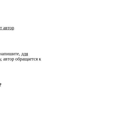
т автор
 напишите,
для
 автор обращается к
?