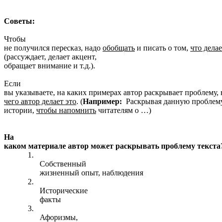
Советы:
1.
Чтобы
не получился пересказ, надо
обобщать
и писать о том,
что делае
(рассуждает, делает акцент,
обращает внимание и т.д.).
2.
Если
вы указываете, на каких примерах автор раскрывает проблему,
чего автор делает это
. (
Например:
Раскрывая данную проблему,
истории,
чтобы напомнить
читателям о …)
На
каком материале автор может раскрывать проблему текста
1.
Собственный
жизненный опыт, наблюдения
2.
Исторические
факты
3.
Афоризмы,