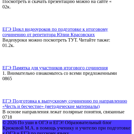
Посмотреть и скачать презентацию можно на сайте «
0
2к.
ЕГЭ Цикл видеоуроков по подготовке к итоговому
сочинению от репетитора Юлии Красовских
Видеоуроки можно посмотреть ТУТ. Читайте также:
0
1.2к.
ЕГЭ Памятка для участников итогового сочинения
1. Внимательно ознакомьтесь со всеми предложенными
0
865
ЕГЭ Подготовка к выпускному сочинению по направлению
«Честь и бесчестие» (методические материалы)
В основе направления лежат полярные понятия, связанные
0
718
© 2026 По уши в ОГЭ и ЕГЭ! Образовательный блог
Крюковой М.А. в помощь ученику и учителю при подготовке
к ОГЭ и ЕГЭ по русскому языку