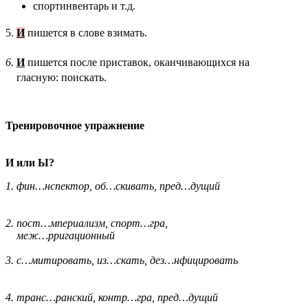
спортинвентарь и т.д.
5.
И
пишется в слове взимать.
6.
И
пишется после приставок, оканчивающихся на
гласную: поискать.
Тренировочное упражнение
И или Ы?
1. фин…нспектор, об…скивать, пред…дущий
2. пост…мпериализм, спорт…гра,
меж…рригационный
3. с…митировать, из…скать, дез…нфицировать
4. транс…ранский, контр…гра, пред…дущий