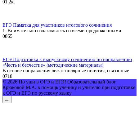
0
1.2к.
ЕГЭ Памятка для участников итогового сочинения
1. Внимательно ознакомьтесь со всеми предложенными
0
865
ЕГЭ Подготовка к выпускному сочинению по направлению
«Честь и бесчестие» (методические материалы)
В основе направления лежат полярные понятия, связанные
0
718
© 2026 По уши в ОГЭ и ЕГЭ! Образовательный блог
Крюковой М.А. в помощь ученику и учителю при подготовке
к ОГЭ и ЕГЭ по русскому языку