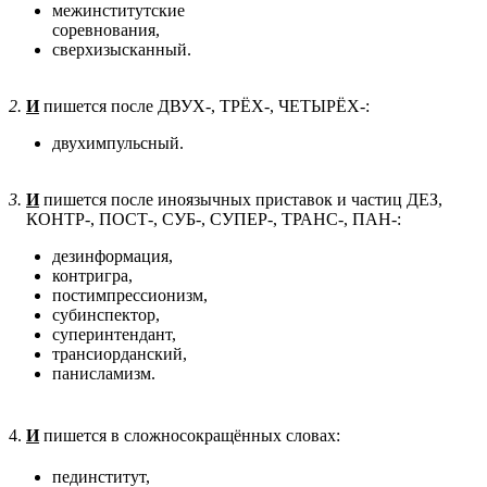
межинститутские
соревнования,
сверхизысканный.
2.
И
пишется после ДВУХ-, ТРЁХ-, ЧЕТЫРЁХ-:
двухимпульсный.
3.
И
пишется после иноязычных приставок и частиц ДЕЗ,
КОНТР-, ПОСТ-, СУБ-, СУПЕР-, ТРАНС-, ПАН-:
дезинформация,
контригра,
постимпрессионизм,
субинспектор,
суперинтендант,
трансиорданский,
панисламизм.
4.
И
пишется в сложносокращённых словах:
пединститут,