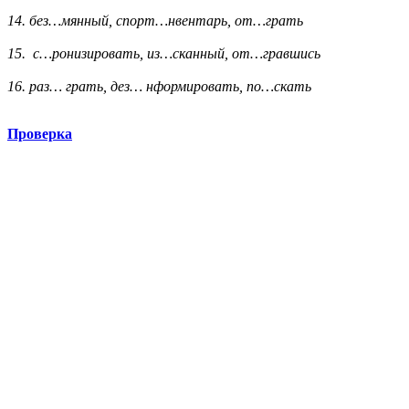
14. без…мянный, спорт…нвентарь, от…грать
15. с…ронизировать, из…сканный, от…гравшись
16. раз… грать, дез… нформировать, по…скать
Проверка