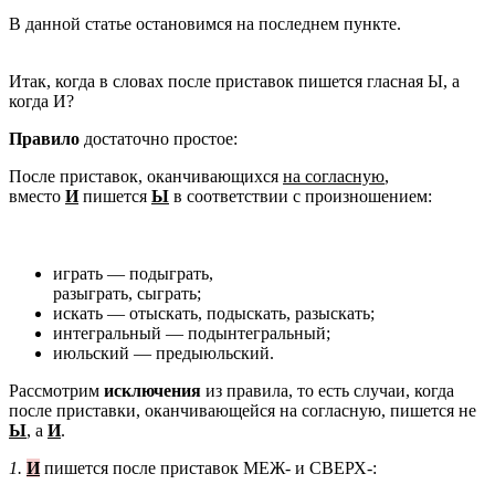
В данной статье остановимся на последнем пункте.
Итак, когда в словах после приставок пишется гласная Ы, а
когда И?
Правило
достаточно простое:
После приставок, оканчивающихся
на согласную
,
вместо
И
пишется
Ы
в соответствии с произношением:
играть — подыграть,
разыграть, сыграть;
искать — отыскать, подыскать, разыскать;
интегральный — подынтегральный;
июльский — предыюльский.
Рассмотрим
исключения
из правила, то есть случаи, когда
после приставки, оканчивающейся на согласную, пишется не
Ы
, а
И
.
1.
И
пишется после приставок МЕЖ- и СВЕРХ-: