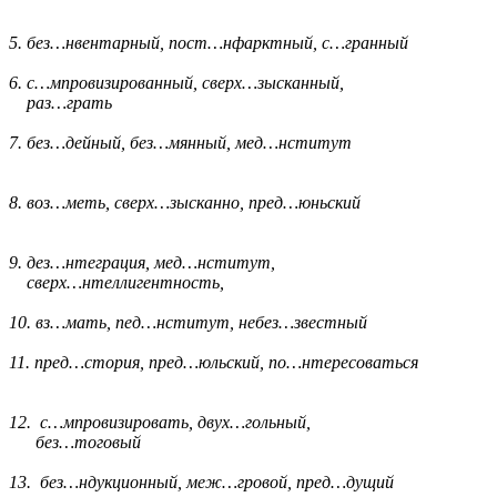
5. без…нвентарный, пост…нфарктный, с…гранный
6. с…мпровизированный, сверх…зысканный,
раз…грать
7. без…дейный, без…мянный, мед…нститут
8. воз…меть, сверх…зысканно, пред…юньский
9. дез…нтеграция, мед…нститут,
сверх…нтеллигентность,
10. вз…мать, пед…нститут, небез…звестный
11. пред…стория, пред…юльский, по…нтересоваться
12. с…мпровизировать, двух…гольный,
без…тоговый
13. без…ндукционный, меж…гровой, пред…дущий