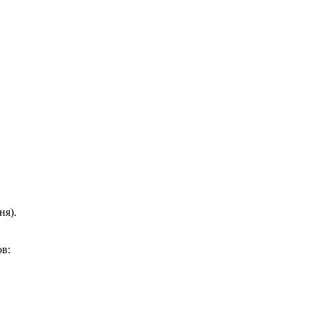
ня).
ов: