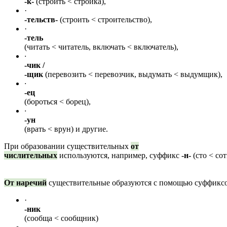
-к-
(строить < стройка),
·
-тельств-
(строить < строительство),
·
-тель
(читать < читатель, включать < включатель),
·
-чик /
-щик
(перевозить < перевозчик, выдумать < выдумщик),
·
-ец
(бороться < борец),
·
-ун
(врать < врун) и другие.
При образовании существительных
от
числительных
используются, например, суффикс
-н-
(сто < сот
От наречий
существительные образуются с помощью суффикс
·
-ник
(сообща < сообщник)