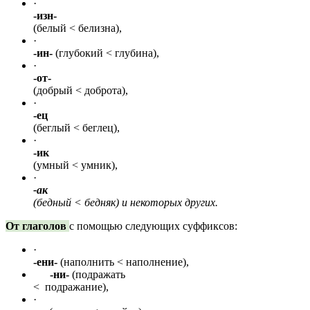
·
-изн-
(белый < белизна),
·
-ин-
(глубокий < глубина),
·
-от-
(добрый < доброта),
·
-ец
(беглый < беглец),
·
-ик
(умный < умник),
·
-ак
(бедный < бедняк) и некоторых других.
От глаголов
с помощью следующих суффиксов:
·
-ени-
(наполнить < наполнение),
-ни-
(подражать
< подражание),
·