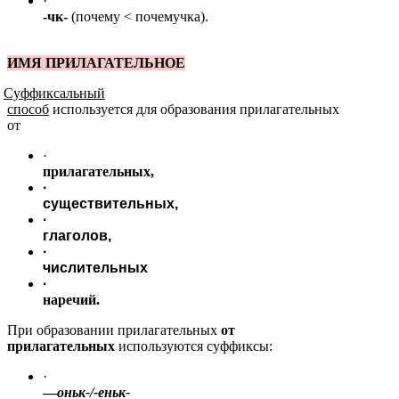
·
-чк-
(почему < почемучка).
ИМЯ ПРИЛАГАТЕЛЬНОЕ
1
Суффиксальный
способ
используется для образования прилагательных
от
·
прилагательных,
·
существительных,
·
глаголов,
·
числительных
·
наречий.
При образовании прилагательных
от
прилагательных
используются суффиксы:
·
—
оньк-/-еньк-