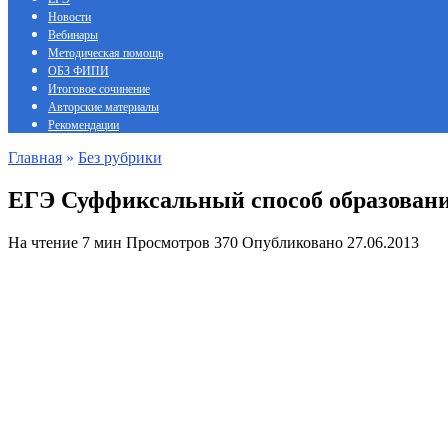
Новости
Вебинары
Методическая помощь
ОБЗ ФИПИ
Итоговое сочинение
Авторские материалы
Рекомендации
Главная
»
Без рубрики
ЕГЭ Суффиксальный способ образования
На чтение
7 мин
Просмотров
370
Опубликовано
27.06.2013