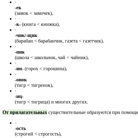
·
-ек
(замок < замочек),
·
-к-
(книга < книжка),
·
-чик/-щик
(барабан < барабанчик, газета < газетчик),
·
-ник
(школа < школьник, чай < чайник),
·
-ин-
(горох < горошина),
·
-онок
(тигр < тигренок),
·
-иц-
(тигр < тигрица) и многих других.
От прилагательных
существительные образуются при помощи
·
-ость
(строгий < строгость),