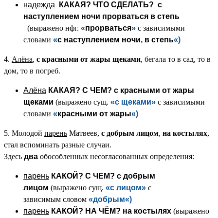
надежда
КАКАЯ? ЧТО СДЕЛАТЬ?
с
наступлением ночи прорваться в степь
(выражено нфг.
«
прорваться
»
с зависимыми
словами
«
с наступлением ночи,
в
степь
«)
4.
Алёна
,
с крас­ными от жары щеками
, бегала то в сад, то в
дом, то в погреб.
Алёна
КАКАЯ? С ЧЕМ?
с крас­ными от жары
щеками
(выражено сущ.
«с щеками
»
с зависимыми
словами
«
крас­ными от жары
«)
5. Молодой
парень
Матвеев,
с добрым лицом
,
на костылях
,
стал вспоминать разные случаи.
Здесь
два
обособленных несогласованных определения:
парень
КАКОЙ? С ЧЕМ?
с добрым
лицом
(выражено сущ.
«с лицом
»
с
зависимым словом
«добрым
«)
парень
КАКОЙ? НА ЧЁМ?
на костылях
(выражено