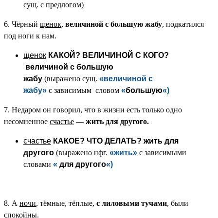
сущ. с предлогом)
6. Чёрный
щенок
,
величиной с большую жабу
, подкатился
под ноги к нам.
щенок
КАКОЙ? ВЕЛИЧИНОЙ С КОГО?
величиной с большую
жабу
(выражено сущ.
«величиной с
жабу
»
с зависимым словом
«
большую
«)
7. Недаром он говорил, что в жизни есть только одно
несомненное
счастье
—
жить
для другого.
счастье
КАКОЕ? ЧТО ДЕЛАТЬ?
жить
для
другого
(выражено нфг.
«жить
»
с зависимыми
словами
«
для другого
«)
8. А
ночи
, тёмные, тёплые,
с лиловыми тучами
, были
спокойны.