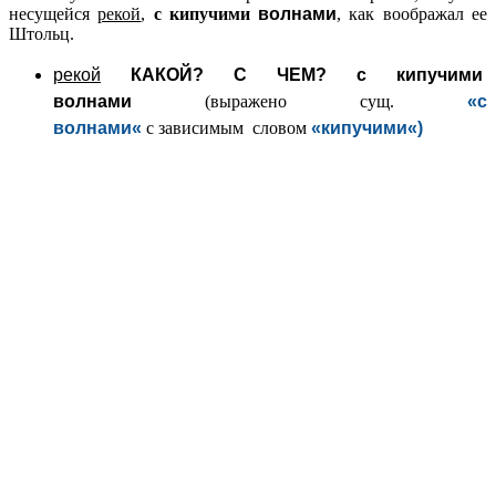
несущейся
рекой
,
с кипучими
волнами
, как воображал ее
Штольц.
рекой
КАКОЙ? С ЧЕМ?
с кипучими
волнами
(выражено сущ.
«с
волнами
«
с зависимым словом
«
кипучими
«)