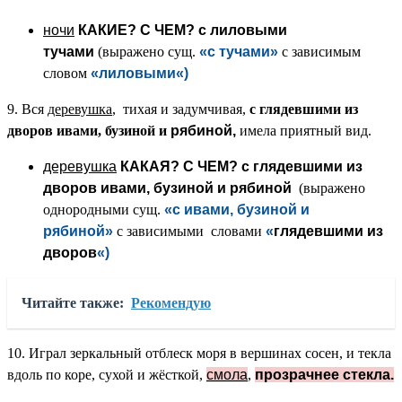
ночи
КАКИЕ? С ЧЕМ?
с лиловыми
тучами
(выражено сущ.
«с тучами
»
с зависимым
словом
«лиловыми
«)
9. Вся
деревушка
, тихая и задумчивая,
с глядевшими из
дворов ивами, бузиной и
рябиной,
имела приятный вид.
деревушка
КАКАЯ? С ЧЕМ?
с глядевшими из
дворов ивами, бузиной и
рябиной
(выражено
однородными сущ.
«с ивами, бузиной и
рябиной
»
с зависимыми словами
«
глядевшими из
дворов
«)
Читайте также:
Рекомендую
10. Играл зеркальный отблеск моря в вершинах сосен, и текла
вдоль по коре, сухой и жёсткой,
смола
,
прозрачнее стекла.