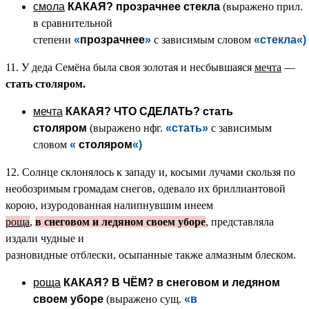
смола
КАКАЯ?
прозрачнее стекла
(выражено прил.
в сравнительной
степени
«
прозрачнее
»
с зависимым словом
«стекла
«)
11. У деда Семёна была своя золотая и несбывшаяся
мечта
—
стать столяром.
мечта
КАКАЯ? ЧТО СДЕЛАТЬ?
стать
столяром
(выражено нфг.
«стать
»
с зависимым
словом
«
столяром
«)
12. Солнце склонялось к западу и, косыми лучами скользя по
необозримым громадам снегов, одевало их бриллиантовой
корою, изуродованная налипнувшим инеем
роща
,
в снеговом и ледяном своем уборе
, представляла
издали чудные и
разновидные отблески, осыпанные также алмазным блеском.
роща
КАКАЯ? В ЧЁМ?
в снеговом и ледяном
своем уборе
(выражено сущ.
«в