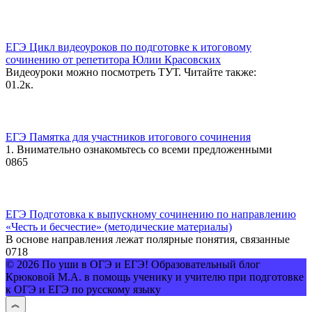
ЕГЭ Цикл видеоуроков по подготовке к итоговому
сочинению от репетитора Юлии Красовских
Видеоуроки можно посмотреть ТУТ. Читайте также:
0
1.2к.
ЕГЭ Памятка для участников итогового сочинения
1. Внимательно ознакомьтесь со всеми предложенными
0
865
ЕГЭ Подготовка к выпускному сочинению по направлению
«Честь и бесчестие» (методические материалы)
В основе направления лежат полярные понятия, связанные
0
718
© 2026 По уши в ОГЭ и ЕГЭ! Образовательный блог
Крюковой М.А. в помощь ученику и учителю при подготовке
к ОГЭ и ЕГЭ по русскому языку