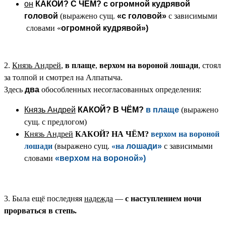
он
КАКОЙ? С ЧЕМ?
с огромной кудрявой
головой
(выражено сущ.
«с
головой»
с зависимыми
словами «
огромной кудрявой»)
2.
Князь Андрей
,
в плаще
,
верхом на вороной лошади
, стоял
за толпой и смотрел на Алпатыча.
Здесь
два
обособленных несогласованных определения:
Князь Андрей
КАКОЙ? В ЧЁМ?
в плаще
(выражено
сущ. с предлогом)
Князь Андрей
КАКОЙ? НА ЧЁМ?
верхом на вороной
лошади
(выражено сущ.
«на
лошади»
с зависимыми
словами
«верхом на вороной»)
3. Была ещё последняя
надежда
—
с наступлением ночи
прорваться в степь.