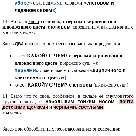
уборе
»
с зависимыми словами
«
снеговом и
ледяном своем
«)
13. Это был
клест
-сосновик,
с перьями кирпичного и
клюквенного цвета
,
с
клювом
, скрещенным как два кривых
костяных ножа.
Здесь
два
обособленных несогласованных определения:
клест
КАКОЙ? С ЧЕМ?
с перьями кирпичного и
клюквенного цвета
(выражено сущ.
«с
перьями
»
с зависимыми словами
«
кирпичного и
клюквенного цвета
«)
клест
КАКОЙ? С ЧЕМ?
с
клювом
(выражено сущ.)
14. Было что-то свое, особенное, в складе ее смугловатого
круглого
лица
,
с
небольшим тонким носом
,
почти
детскими щечками
и
черными, светлыми
глазами
.
Здесь
три
обособленных несогласованных определения: