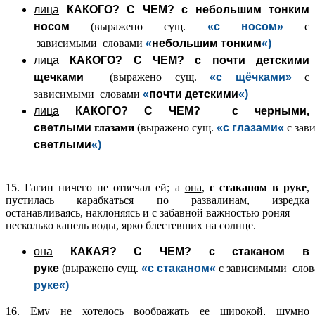
лица
КАКОГО? С ЧЕМ?
с
небольшим тонким
носом
(выражено сущ.
«с носом
»
с
зависимыми словами
«
небольшим тонким
«)
лица
КАКОГО? С ЧЕМ? с
почти детскими
щечками
(выражено сущ.
«с щёчками
»
с
зависимыми словами
«
почти детскими
«)
лица
КАКОГО? С ЧЕМ? с
черными,
светлыми
глазами
(выражено сущ.
«с
глазами
«
с зав
светлыми
«)
15. Гагин ничего не отвечал ей; а
она
,
с стаканом в руке
,
пустилась карабкаться по развалинам, изредка
останавливаясь, наклоняясь и с забавной важностью роняя
несколько капель воды, ярко блестевших на солнце.
она
КАКАЯ? С ЧЕМ?
с стаканом в
руке
(выражено сущ.
«с
стаканом
«
с зависимыми сло
руке
«)
16. Ему не хотелось воображать ее широкой, шумно