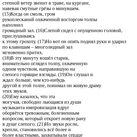
степной ветер звенит в траве, на кургане,
навевая смутные грёзы о минувшем.
(15)Когда он смолк, гром
рукоплесканий охваченной восторгом толпы
наполнил
громадный зал. (16)Слепой сидел с опущенною головой,
прислушиваясь
к этому грохоту. (17)Но вот он опять поднял руки и ударил
по клавишам – многолюдный зал
мгновенно притих.
(18)В эту минуту вошёл старик,
внимательно оглядел толпу, охваченную
одним чувством, направившую на
слепого горящие взгляды. (19)Он слушал и
ждал: больше, чем кто-нибудь
другой в этой толпе, понимал он живую драму
этих звуков.
(20)Ему казалось, что эта
могучая, свободно льющаяся из души
музыканта импровизация вдруг
оборвётся тревожным, болезненным
вопросом, который откроет новую рану
в душе слепого. (21)Но звуки росли,
крепли, становились всё более и
более властными, захватывали сердце