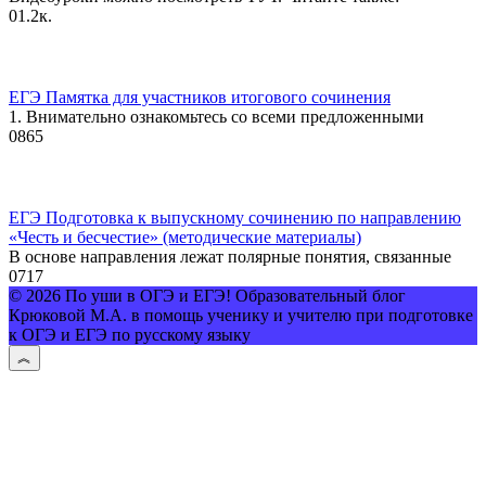
0
1.2к.
ЕГЭ Памятка для участников итогового сочинения
1. Внимательно ознакомьтесь со всеми предложенными
0
865
ЕГЭ Подготовка к выпускному сочинению по направлению
«Честь и бесчестие» (методические материалы)
В основе направления лежат полярные понятия, связанные
0
717
© 2026 По уши в ОГЭ и ЕГЭ! Образовательный блог
Крюковой М.А. в помощь ученику и учителю при подготовке
к ОГЭ и ЕГЭ по русскому языку