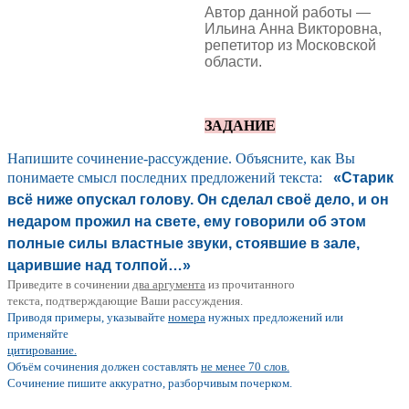
Автор данной работы —
Ильина Анна Викторовна,
репетитор из Московской
области.
ЗАДАНИЕ
Напишите сочинение-рассуждение. Объясните, как Вы
понимаете смысл последних предложений текста:
«Старик
всё ниже опускал голову. Он сделал своё дело, и он
недаром прожил на свете, ему говорили об этом
полные силы властные звуки, стоявшие в зале,
царившие над толпой…»
Приведите в сочинении
два
аргумента
из прочитанного
текста, подтверждающие Ваши рассуждения.
Приводя примеры, указывайте
номера
нужных предложений или
применяйте
цитирование.
Объём сочинения должен составлять
не менее 70 слов.
Сочинение пишите аккуратно, разборчивым почерком.