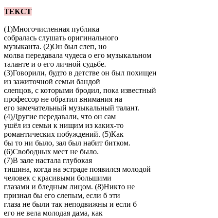
ТЕКСТ
(1)Многочисленная публика
собралась слушать оригинального
музыканта. (2)Он был слеп, но
молва передавала чудеса о его музыкальном
таланте и о его личной судьбе.
(3)Говорили, будто в детстве он был похищен
из зажиточной семьи бандой
слепцов, с которыми бродил, пока известный
профессор не обратил внимания на
его замечательный музыкальный талант.
(4)Другие передавали, что он сам
ушёл из семьи к нищим из каких-то
романтических побуждений. (5)Как
бы то ни было, зал был набит битком.
(6)Свободных мест не было.
(7)В зале настала глубокая
тишина, когда на эстраде появился молодой
человек с красивыми большими
глазами и бледным лицом. (8)Никто не
признал бы его слепым, если б эти
глаза не были так неподвижны и если б
его не вела молодая дама, как