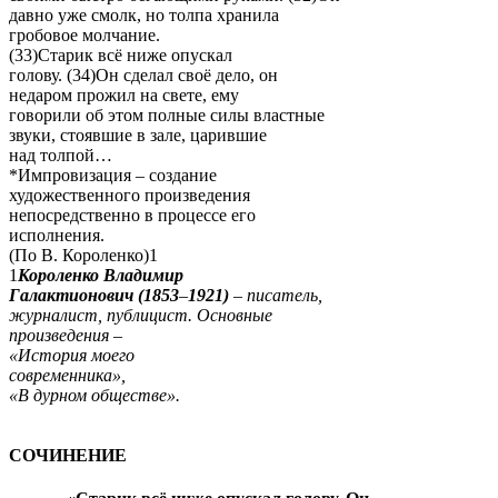
давно уже смолк, но толпа хранила
гробовое молчание.
(33)Старик всё ниже опускал
голову. (34)Он сделал своё дело, он
недаром прожил на свете, ему
говорили об этом полные силы властные
звуки, стоявшие в зале, царившие
над толпой…
*Импровизация – создание
художественного произведения
непосредственно в процессе его
исполнения.
(По В. Короленко)1
1
Короленко Владимир
Галактионович (1853
–
1921)
–
писатель,
журналист, публицист. Основные
произведения
–
«История моего
современника»,
«В дурном обществе
»
.
СОЧИНЕНИЕ