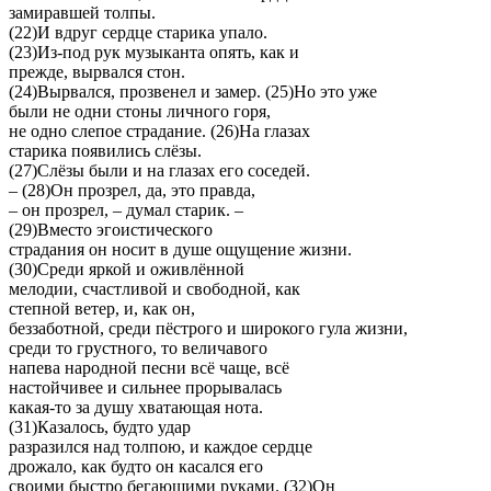
замиравшей толпы.
(22)И вдруг сердце старика упало.
(23)Из-под рук музыканта опять, как и
прежде, вырвался стон.
(24)Вырвался, прозвенел и замер. (25)Но это уже
были не одни стоны личного горя,
не одно слепое страдание. (26)На глазах
старика появились слёзы.
(27)Слёзы были и на глазах его соседей.
– (28)Он прозрел, да, это правда,
– он прозрел, – думал старик. –
(29)Вместо эгоистического
страдания он носит в душе ощущение жизни.
(30)Среди яркой и оживлённой
мелодии, счастливой и свободной, как
степной ветер, и, как он,
беззаботной, среди пёстрого и широкого гула жизни,
среди то грустного, то величавого
напева народной песни всё чаще, всё
настойчивее и сильнее прорывалась
какая-то за душу хватающая нота.
(31)Казалось, будто удар
разразился над толпою, и каждое сердце
дрожало, как будто он касался его
своими быстро бегающими руками. (32)Он