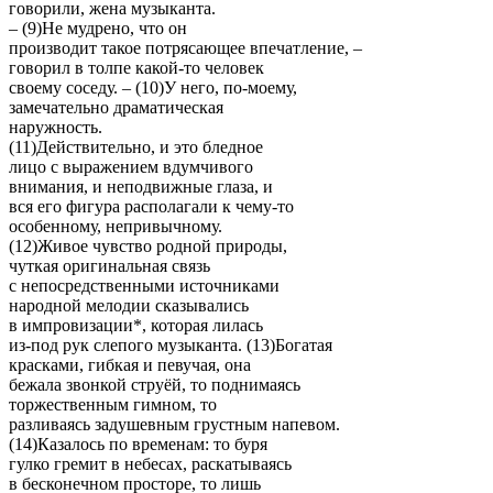
говорили, жена музыканта.
– (9)Не мудрено, что он
производит такое потрясающее впечатление, –
говорил в толпе какой-то человек
своему соседу. – (10)У него, по-моему,
замечательно драматическая
наружность.
(11)Действительно, и это бледное
лицо с выражением вдумчивого
внимания, и неподвижные глаза, и
вся его фигура располагали к чему-то
особенному, непривычному.
(12)Живое чувство родной природы,
чуткая оригинальная связь
с непосредственными источниками
народной мелодии сказывались
в импровизации*, которая лилась
из-под рук слепого музыканта. (13)Богатая
красками, гибкая и певучая, она
бежала звонкой струёй, то поднимаясь
торжественным гимном, то
разливаясь задушевным грустным напевом.
(14)Казалось по временам: то буря
гулко гремит в небесах, раскатываясь
в бесконечном просторе, то лишь