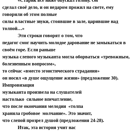
«Старик всё ниже опускал голову. Он
сделал своё дело, и он недаром прожил на свете, ему
говорили об этом полные
силы властные звуки, стоявшие в зале, царившие над
толпой…»
Эти строки говорят о том, что
педагог смог научить молодое дарование не замыкаться в
своём горе. Если раньше
музыка слепого музыканта могла оборваться «тревожным,
болезненным вопросом»,
то сейчас «вместо эгоистического страдания»
он носил «в душе ощущение жизни» (предложение 30).
Импровизация
музыканта произвела на слушателей
настолько сильное впечатление,
что после окончания мелодии «толпа
хранила гробовое молчание». Это значит,
что слепой прозрел душой (предложения 24-28).
Итак, эта история учит нас