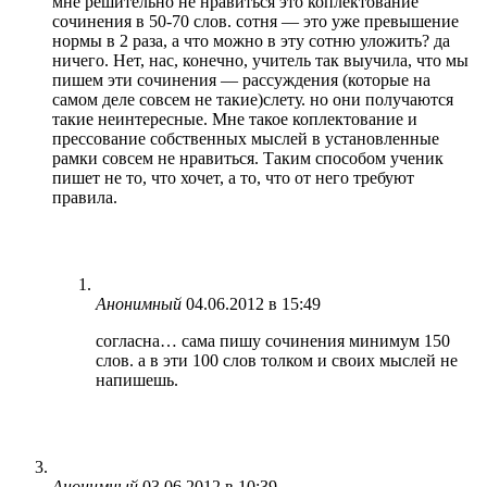
мне решительно не нравиться это коплектование
сочинения в 50-70 слов. сотня — это уже превышение
нормы в 2 раза, а что можно в эту сотню уложить? да
ничего. Нет, нас, конечно, учитель так выучила, что мы
пишем эти сочинения — рассуждения (которые на
самом деле совсем не такие)слету. но они получаются
такие неинтересные. Мне такое коплектование и
прессование собственных мыслей в установленные
рамки совсем не нравиться. Таким способом ученик
пишет не то, что хочет, а то, что от него требуют
правила.
Анонимный
04.06.2012 в 15:49
согласна… сама пишу сочинения минимум 150
слов. а в эти 100 слов толком и своих мыслей не
напишешь.
Анонимный
03.06.2012 в 10:39