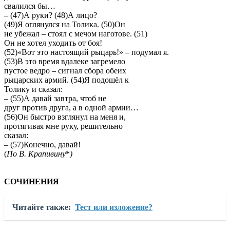
свалился бы…
– (47)А руки? (48)А лицо?
(49)Я оглянулся на Толика. (50)Он
не убежал – стоял с мечом наготове. (51)
Он не хотел уходить от боя!
(52)«Вот это настоящий рыцарь!» – подумал я.
(53)В это время вдалеке загремело
пустое ведро – сигнал сбора обеих
рыцарских армий. (54)Я подошёл к
Толику и сказал:
– (55)А давай завтра, чтоб не
друг против друга, а в одной армии…
(56)Он быстро взглянул на меня и,
протягивая мне руку, решительно
сказал:
– (57)Конечно, давай!
(
По В. Крапивину
*
)
СОЧИНЕНИЯ
Читайте также:
Тест или изложение?