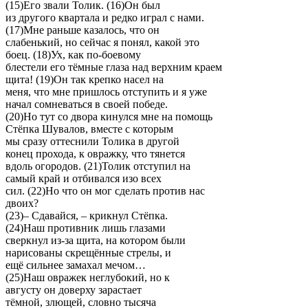
(15)Его звали Толик. (16)Он был
из другого квартала и редко играл с нами.
(17)Мне раньше казалось, что он
слабенький, но сейчас я понял, какой это
боец. (18)Ух, как по-боевому
блестели его тёмные глаза над верхним краем
щита! (19)Он так крепко насел на
меня, что мне пришлось отступить и я уже
начал сомневаться в своей победе.
(20)Но тут со двора кинулся мне на помощь
Стёпка Шувалов, вместе с которым
мы сразу оттеснили Толика в другой
конец прохода, к овражку, что тянется
вдоль огородов. (21)Толик отступил на
самый край и отбивался изо всех
сил. (22)Но что он мог сделать против нас
двоих?
(23)– Сдавайся, – крикнул Стёпка.
(24)Наш противник лишь глазами
сверкнул из-за щита, на котором были
нарисованы скрещённые стрелы, и
ещё сильнее замахал мечом…
(25)Наш овражек неглубокий, но к
августу он доверху зарастает
тёмной, злющей, словно тысяча