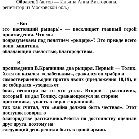
Образец 1
(автор — Ильина Анна Викторовна,
репетитор из Московской обл.)
«
Вот
это настоящий рыцарь!» — восклицает главный герой
произведения. Что мы
подразумеваем под понятием «рыцарь»? Это прежде всего
воин, защитник,
обладающий смелостью, благородством.
В
произведении В.Крапивина два рыцаря. Первый — Толик.
Хотя он казался «слабеньким», сражался он храбро и
самоотверженно,один против двоих (предложения 18,19), и
не собирался «уходить от
боя», несмотря на то что устал. Второй – рассказчик,
который не дал Толику, сражающемуся на стороне
противника, упасть в овраг с крапивой,
так как считал, что «война должна быть честная». Этот
поступок говорит о
благородстве рассказчика.Ребята по достоинству оценили
друг друга, поэтому на
следующий день решили быть в одной армии.