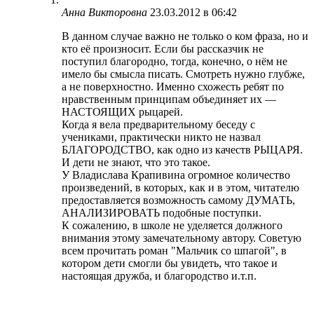
Анна Викторовна
23.03.2012 в 06:42
В данном случае важно не только о ком фраза, но и
кто её произносит. Если бы рассказчик не
поступил благородно, тогда, конечно, о нём не
имело бы смысла писать. Смотреть нужно глубже,
а не поверхностно. Именно схожесть ребят по
нравственным принципам объединяет их —
НАСТОЯЩИХ рыцарей.
Когда я вела предварительному беседу с
учениками, практически никто не назвал
БЛАГОРОДСТВО, как одно из качеств РЫЦАРЯ.
И дети не знают, что это такое.
У Владислава Крапивина огромное количество
произведений, в которых, как и в этом, читателю
предоставляется возможность самому ДУМАТЬ,
АНАЛИЗИРОВАТЬ подобные поступки.
К сожалению, в школе не уделяется должного
внимания этому замечательному автору. Советую
всем прочитать роман "Мальчик со шпагой", в
котором дети смогли бы увидеть, что такое и
настоящая дружба, и благородство и.т.п.