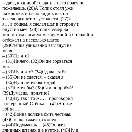
гадюк, крапивой; падать в него врагу не
пожелаешь. (26)А Толик стоял уже
на кромке, и было видно, как он
тяжело дышит от усталости. (27)И
я… в общем, я сделал шаг в сторону и
опустил меч. (28)Толик замер на
миг, потом сиганул между мной и Стёпкой и
отбежал на несколько шагов.
(29)Стёпка удивлённо взглянул на
меня:
– (30)Ты что?
– (31)Ничего. (32)Он же сорваться
мог.
– (33)Ну и что? (34)Сдавался бы.
– (35)Он не сдастся, – сказал я.
– (36)Ну и летел бы тогда!
– (37)Летел бы? (38)Сам попробуй!
(39)Думаешь, приятно?
– (40)Ну так что ж… – проговорил
растерянный Стёпка. – (41)Это же
война…
– (42)Война должна быть честная.
(43)Стёпка тяжело засопел.
– (44)Подумаешь… (45)Он же в
длинных штанах и в куртке. (46)Ну и