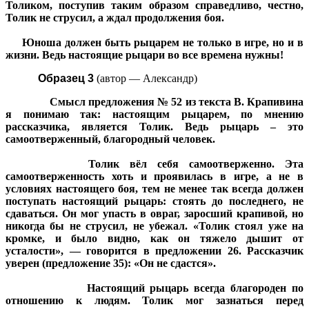
Толиком, поступив таким образом справедливо, честно,
Толик не струсил, а ждал продолжения боя.
Юноша должен быть рыцарем не только в игре, но и в
жизни. Ведь настоящие рыцари во все времена нужны!
Образец 3
(автор — Александр)
Смысл предложения № 52 из текста В. Крапивина
я понимаю так: настоящим рыцарем, по мнению
рассказчика, является Толик. Ведь рыцарь – это
самоотверженный, благородный человек.
Толик вёл себя самоотверженно. Эта
самоотверженность хоть и проявилась в игре, а не в
условиях настоящего боя, тем не менее так всегда должен
поступать настоящий рыцарь: стоять до последнего, не
сдаваться. Он мог упасть в овраг, заросший крапивой, но
никогда бы не струсил, не убежал. «Толик стоял уже на
кромке, и было видно, как он тяжело дышит от
усталости», — говорится в предложении 26. Рассказчик
уверен (предложение 35): «Он не сдастся».
Настоящий рыцарь всегда благороден по
отношению к людям. Толик мог зазнаться перед