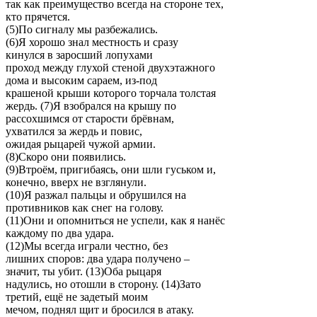
так как преимущество всегда на стороне тех,
кто прячется.
(5)По сигналу мы разбежались.
(6)Я хорошо знал местность и сразу
кинулся в заросший лопухами
проход между глухой стеной двухэтажного
дома и высоким сараем, из-под
крашеной крыши которого торчала толстая
жердь. (7)Я взобрался на крышу по
рассохшимся от старости брёвнам,
ухватился за жердь и повис,
ожидая рыцарей чужой армии.
(8)Скоро они появились.
(9)Втроём, пригибаясь, они шли гуськом и,
конечно, вверх не взглянули.
(10)Я разжал пальцы и обрушился на
противников как снег на голову.
(11)Они и опомниться не успели, как я нанёс
каждому по два удара.
(12)Мы всегда играли честно, без
лишних споров: два удара получено –
значит, ты убит. (13)Оба рыцаря
надулись, но отошли в сторону. (14)Зато
третий, ещё не задетый моим
мечом, поднял щит и бросился в атаку.