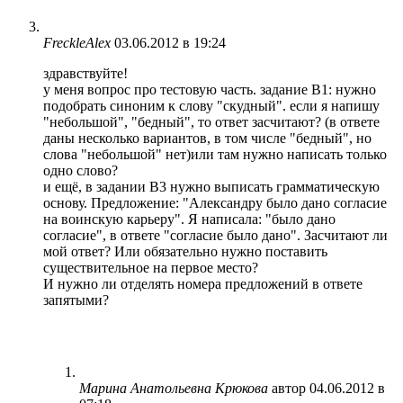
FreckleAlex
03.06.2012 в 19:24
здравствуйте!
у меня вопрос про тестовую часть. задание В1: нужно
подобрать синоним к слову "скудный". если я напишу
"небольшой", "бедный", то ответ засчитают? (в ответе
даны несколько вариантов, в том числе "бедный", но
слова "небольшой" нет)или там нужно написать только
одно слово?
и ещё, в задании В3 нужно выписать грамматическую
основу. Предложение: "Александру было дано согласие
на воинскую карьеру". Я написала: "было дано
согласие", в ответе "согласие было дано". Засчитают ли
мой ответ? Или обязательно нужно поставить
существительное на первое место?
И нужно ли отделять номера предложений в ответе
запятыми?
Марина Анатольевна Крюкова
автор
04.06.2012 в