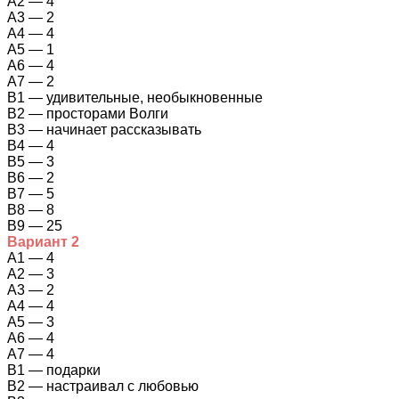
А2 — 4
А3 — 2
А4 — 4
А5 — 1
А6 — 4
А7 — 2
В1 — удивительные, необыкновенные
В2 — просторами Волги
В3 — начинает рассказывать
В4 — 4
В5 — 3
В6 — 2
В7 — 5
В8 — 8
В9 — 25
Вариант 2
А1 — 4
А2 — 3
А3 — 2
А4 — 4
А5 — 3
А6 — 4
А7 — 4
В1 — подарки
В2 — настраивал с любовью