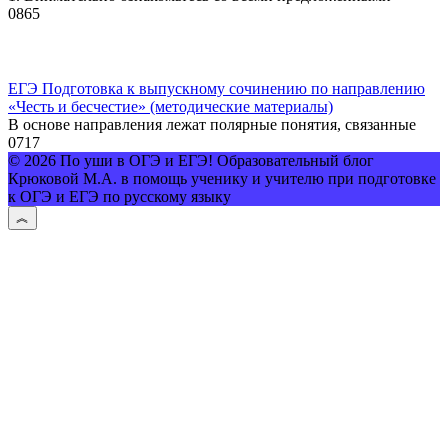
0
865
ЕГЭ Подготовка к выпускному сочинению по направлению
«Честь и бесчестие» (методические материалы)
В основе направления лежат полярные понятия, связанные
0
717
© 2026 По уши в ОГЭ и ЕГЭ! Образовательный блог
Крюковой М.А. в помощь ученику и учителю при подготовке
к ОГЭ и ЕГЭ по русскому языку