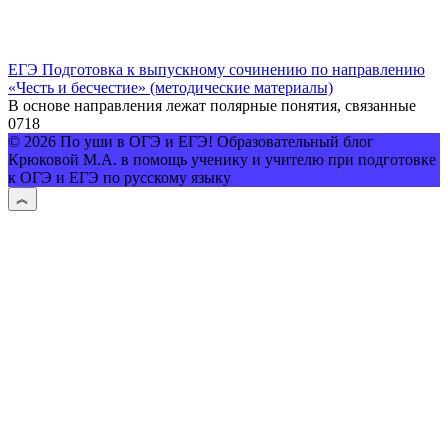
ЕГЭ Подготовка к выпускному сочинению по направлению
«Честь и бесчестие» (методические материалы)
В основе направления лежат полярные понятия, связанные
0
718
© 2026 По уши в ОГЭ и ЕГЭ! Образовательный блог
Крюковой М.А. в помощь ученику и учителю при подготовке
к ОГЭ и ЕГЭ по русскому языку