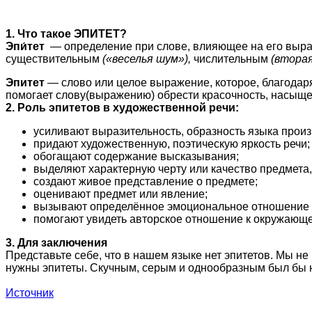
1. Что такое ЭПИТЕТ?
Эпи́тет
— определение при слове, влияющее на его выра
существительным
(«веселья шум»),
числительным
(вторая
Эпитет
— слово или целое выражение, которое, благодаря
помогает слову(выражению) обрести красочность, насыщенн
2. Роль эпитетов в художественной речи:
усиливают выразительность, образность языка прои
придают художественную, поэтическую яркость речи;
обогащают содержание высказывания;
выделяют характерную черту или качество предмета,
создают живое представление о предмете;
оценивают предмет или явление;
вызывают определённое эмоциональное отношение 
помогают увидеть авторское отношение к окружающе
3. Для заключения
Представьте себе, что в нашем языке нет эпитетов. Мы не
нужны эпитеты. Скучным, серым и однообразным был бы н
Источник