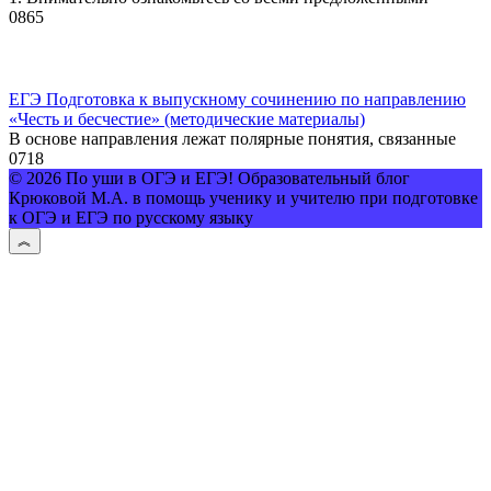
0
865
ЕГЭ Подготовка к выпускному сочинению по направлению
«Честь и бесчестие» (методические материалы)
В основе направления лежат полярные понятия, связанные
0
718
© 2026 По уши в ОГЭ и ЕГЭ! Образовательный блог
Крюковой М.А. в помощь ученику и учителю при подготовке
к ОГЭ и ЕГЭ по русскому языку