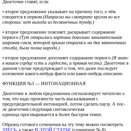
Двоеточие ставят, если
• второе предложение указывает на причину того, о чём
говорится в первом
(Напрасно вы смотрите кругом во все
стороны: нет выхода из бесконечных тундр.)
• второе предложение поясняет, раскрывает содержание
первого
(Тут открылась картина довольно занимательная:
широкая сакля, которой крыша опиралась на два законченных
столба, была полна народа.)
• второе предложение дополняет содержание первого
(Я знаю:
в вашем сердце есть и гордость, и прямая честь).
Двоеточие в
данном случае предупреждает о том, что далее последует
изложение какого-нибудь факта или какое-нибудь описание.
ФУНКЦИЯ №3 — ИНТОНАЦИОННАЯ
Двоеточие в любом предложении сигнализирует читателю о
том, что надо произнести часть высказывания с
предупредительной интонацией, потом сделать паузу. А пос­
ле двоеточия следующая синтаксическая
единица проговаривается в более быстром темпе.
Образец готового сочинения на эту тему можно посмотреть
ЗДЕСЬ
, а также
В ЭТОЙ СТАТЬЕ
(сочинение № 8).