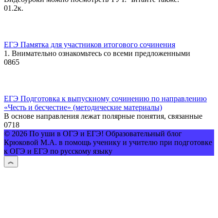
0
1.2к.
ЕГЭ Памятка для участников итогового сочинения
1. Внимательно ознакомьтесь со всеми предложенными
0
865
ЕГЭ Подготовка к выпускному сочинению по направлению
«Честь и бесчестие» (методические материалы)
В основе направления лежат полярные понятия, связанные
0
718
© 2026 По уши в ОГЭ и ЕГЭ! Образовательный блог
Крюковой М.А. в помощь ученику и учителю при подготовке
к ОГЭ и ЕГЭ по русскому языку