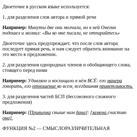
Двоеточие в русском языке используется:
1. для разделения слов автора и прямой речи
Например:
Минуты две они молчали, но к ней Онегин
подошел и молвил: «Вы ко мне писали, не отпирайтесь»
Двоеточие здесь предупреждает, что после слов автора
последует прямая речь, и нам следует обратить внимание на
это место в предложении.
2. для разделения однородных членов и обобщающего слова,
стоящего перед ними
Например:
Удивляло и восхищало в нём ВСЁ: его
манера
говорить, его
отношение
ко всем, всегдашняя
приветливость.
3. для разделения частей БСП (бессоюзного сложного
предложения)
Например
:
[
Привычка
свыше нам
дана
]: [
замена
счастию
она].
ФУНКЦИЯ №2 — СМЫСЛОРАЗЛИЧИТЕЛЬНАЯ