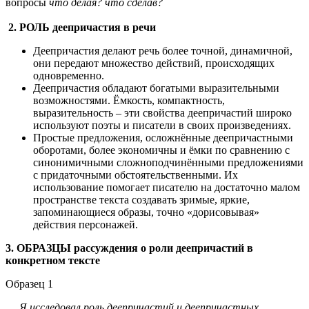
вопросы
что делая? что сделав?
2. РОЛЬ деепричастия в речи
Деепричастия делают речь более точной, динамичной,
они передают множество действий, происходящих
одновременно.
Деепричастия обладают богатыми выразительными
возможностями. Ёмкость, компактность,
выразительность – эти свойства деепричастий широко
используют поэты и писатели в своих произведениях.
Простые предложения, осложнённые деепричастными
оборотами, более экономичны и ёмки по сравнению с
синонимичными сложноподчинёнными предложениями
с придаточными обстоятельственными. Их
использование помогает писателю на достаточно малом
пространстве текста создавать зримые, яркие,
запоминающиеся образы, точно «дорисовывая»
действия персонажей.
3. ОБРАЗЦЫ рассуждения о роли деепричастий в
конкретном тексте
Образец 1
Я исследовал роль деепричастий и деепричастных