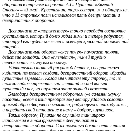
оборотов в отрывке из романа А.С. Пушкина «Евгений
Онегин» – «Зима!.. Крестьянин, торжествуя…» и обнаружил,
что в 11 строчках поэт использовал пять деепричастий и
деепричастных оборотов.
Деепричастие «торжествуя» точно передаёт состояние
крестьянина, который долго ждал зимы и теперь радуется,
что труд его будет облегчен и освещён красотой обновлённой
природы.
Деепричастный оборот «снег почуя» помогает понять
действие лошадки. Она «плетётся», т.к ей трудно
передвигаться с грузом по снегу.
Удивительно точный рисунок действия, совершаемого
кибиткой помогает создать деепричастный оборот «бразды
пушистые взрывая». Когда мы читаем эту строчку, то не
только видим стремительно летящий из-под копыт
пушистый снег, но ощущаем запах зимней свежести.
Благодаря деепричастным оборотам («в салазки жучку
посадив», «себя в коня преобразив») автору удалось создать
зримый образ дворового мальчика, радующегося приходу зимы,
и передать свой отношение к нему – доброе, шутливое.
Таким образом
, Пушкин не случайно так широко
использовал в этом фрагменте деепричастия и
деепричастные обороты. С их помощью достигается такая
«живопись», что хоть бери кисть и рисуй эту картину