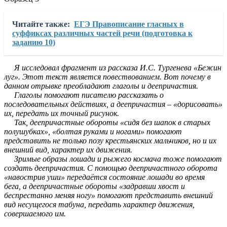
Читайте также:
ЕГЭ Правописание гласных в
суффиксах различных частей речи (подготовка к
заданию 10)
Я исследовал фрагмент из рассказа И.С. Тургенева «Бежин
луг». Этот текст является повествованием. Вот почему в
данном отрывке преобладают глаголы и деепричастия.
Глаголы помогают писателю рассказать о
последовательных действиях, а деепричастия – «дорисовать»
их, передать их точный рисунок.
Так, деепричастные обороты «сидя без шапок в старых
полушубках», «болтая руками и ногами» помогают
представить не только позу крестьянских мальчиков, но и их
внешний вид, характер их движения.
Зримые образы лошади и рыжего космача тоже помогают
создать деепричастия. С помощью деепричастного оборота
«навострив уши» передаётся состояние лошади во время
бега, а деепричастные обороты «задравши хвост и
беспрестанно меняя ногу» помогают представить внешний
вид несущегося табуна, передать характер движения,
совершаемого им.