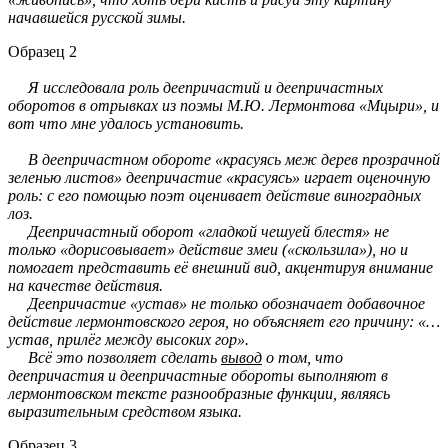
начавшейся русской зимы.
Образец 2
Я исследовала роль деепричастий и деепричастных
оборотов в отрывках из поэмы М.Ю. Лермонтова «Мцыри», и
вот что мне удалось установить.
В деепричастном обороте «красуясь меж дерев прозрачной
зеленью листов» деепричастие «красуясь» играет оценочную
роль: с его помощью поэт оценивает действие виноградных
лоз.
Деепричастный оборот «гладкой чешуей блестя» не
только «дорисовывает» действие змеи («скользила»), но и
помогает представить её внешний вид, акцентируя внимание
на качестве действия.
Деепричастие «устав» не только обозначает добавочное
действие лермонтовского героя, но объясняет его причину: «…
устав, прилёг между высоких гор».
Всё это позволяет сделать
вывод
о том, что
деепричастия и деепричастные обороты выполняют в
лермонтовском тексте разнообразные функции, являясь
выразительным средством языка.
Образец 3