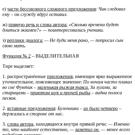
е)
части бессоюзного сложного предложения
:
Чин следовал
ему – он службу вдруг оставил.
ж)
прямую речь и слова автора:
«Сколько времени будет
длиться экзамен?» — поинтересовались ученики.
з)
реплики диалога:
— Не буди меня рано, — попросил сын
свою мать.
Функция № 2
– ВЫДЕЛИТЕЛЬНАЯ
Тире выделяет:
1. распространённые
приложения
, имеющие ярко выраженное
уточнительное, поясняющее значение:
По ночам часто плакал
во сне Фунтик –
маленькая рыжая такса.
За лугами, за
старицами –
приютом щук и прочей рыбы
– видна полоса
песков.
2.
вставные предложения
:
Булочники –
их было четверо
–
держались в стороне от нас.
3.
слова автора,
находящиеся внутри прямой речи:
— Именно
то, что наиболее естественно, —
заметил он
, — менее всего
подобает человеку.