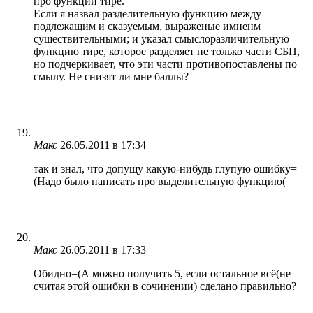
про функции тире.
Если я назвал разделительную функцию между
подлежащим и сказуемым, выраженые имненм
существительными; и указал смыслоразличительную
функцию тире, которое разделяет не только части СБП,
но подчеркивает, что эти части противопоставлены по
смылу. Не снизят ли мне баллы?
Макс
26.05.2011 в 17:34
так и знал, что допущу какую-нибудь глупую ошибку=
(Надо было написать про выделительную функцию(
Макс
26.05.2011 в 17:33
Обидно=(А можно получить 5, если остальное всё(не
считая этой ошибки в сочинении) сделано правильно?