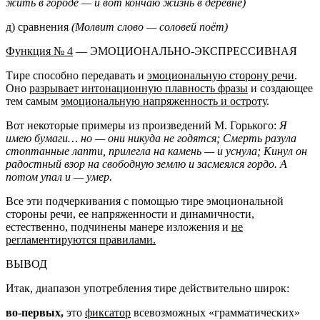
жить в городе — и вот кончаю жизнь в деревне)
д) сравнения
(Молвит слово — соловей поёт)
Функция № 4
— ЭМОЦИОНАЛЬНО-ЭКСПРЕССИВНАЯ
Тире способно передавать и
эмоциональную сторону речи
.
Оно
разрывает интонационную плавность фразы
и создающее
тем самым
эмоциональную напряженность и остроту
.
Вот некоторые примеры из произведений М. Горького:
Я
имею бумаги… но — они никуда не годятся; Смерть разула
стоптанные лапти, прилегла на камень — и уснула; Кинул он
радостный взор на свободную землю и засмеялся гордо. А
потом упал и — умер.
Все эти подчеркивания с помощью тире эмоциональной
стороны речи, ее напряженности и динамичности,
естественно, подчинены манере изложения и
не
регламентируются правилами.
ВЫВОД
Итак, диапазон употребления тире действительно широк:
во-первых,
это
фиксатор
всевозможных «грамматических»