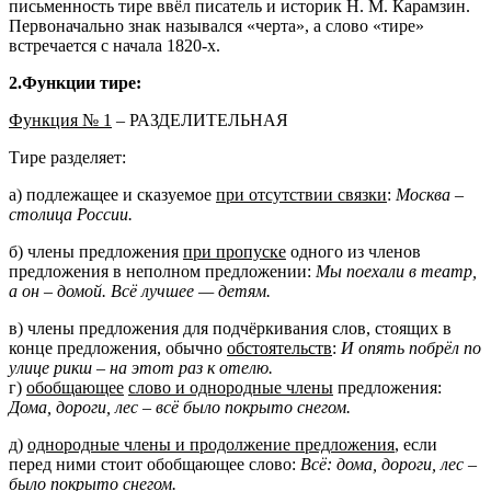
письменность тире ввёл писатель и историк Н. М. Карамзин.
Первоначально знак назывался «черта», а слово «тире»
встречается с начала 1820-х.
2.Функции тире:
Функция № 1
– РАЗДЕЛИТЕЛЬНАЯ
Тире разделяет:
а) подлежащее и сказуемое
при отсутствии связки
:
Москва –
столица России.
б) члены предложения
при пропуске
одного из членов
предложения в неполном предложении:
Мы поехали в театр,
а он – домой. Всё лучшее — детям.
в) члены предложения для подчёркивания слов, стоящих в
конце предложения, обычно
обстоятельств
:
И опять побрёл по
улице рикш – на этот раз к отелю.
г)
обобщающее
слово и однородные члены
предложения:
Дома, дороги, лес – всё было покрыто снегом.
д)
однородные члены и продолжение предложения
, если
перед ними стоит обобщающее слово:
Всё: дома, дороги, лес –
было покрыто снегом.