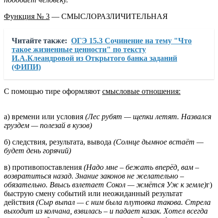
Функция № 3
— СМЫСЛОРАЗЛИЧИТЕЛЬНАЯ
Читайте также:
ОГЭ 15.3 Сочинение на тему "Что
такое жизненные ценности" по тексту
И.А.Клеандровой из Открытого банка заданий
(ФИПИ)
С помощью тире оформляют
смысловые отношения:
а) времени или условия
(Лес рубят — щепки летят. Назвался
груздем — полезай в кузов)
б) следствия, результата, вывода
(Солнце дымное встаёт —
будет день горячий)
в) противопоставления
(Надо мне – бежать вперёд, вам –
возвратиться назад. Знание законов не желательно –
обязательно. Ввысь взлетает Сокол — жмётся Уж к земле)
г)
быструю смену событий или неожиданный результат
действия
(Сыр выпал — с ним была плутовка такова. Стрела
выходит из колчана, взвилась – и падает казак. Хотел всегда