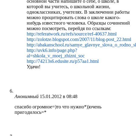
основной части напишите о себе, о школе, в
которой вы учитесь, о школьной жизни,
одноклассниках, учителях. В заключении работы
можно процитировать слова о школе какого-
нибудь известного человека. Образцы сочинений
можно посмотреть, перейдя по ссылкам:
http://referatwork.ru/refs/source/ref-40637.html
http://zolotze.blogspot.com/2007/11/blog-post_22.html
http://abakanschool.ru/samye_glavnye_slova_o_rodno_
http://uvk6.info/page.php?
al=shkola_v_moej_zhizni_soc
http://74213s6.edusite.ru/p57aa1.html
Удачи!
Анонимный
15.01.2012 в 08:48
спасибо огромное=)то что нужно*))очень
пригодилось=*